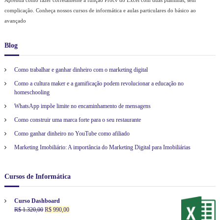
Aprenda como fazer corretamente a função Procv do Excel com duas planilhas, sem
c
complicação. Conheça nossos cursos de informática e aulas particulares do básico ao
a
avançado
s
e
v
Blog
í
d
e
Como trabalhar e ganhar dinheiro com o marketing digital
o
Como a cultura maker e a gamificação podem revolucionar a educação no
a
homeschooling
u
l
WhatsApp impõe limite no encaminhamento de mensagens
a
s
Como construir uma marca forte para o seu restaurante
d
Como ganhar dinheiro no YouTube como afiliado
e
i
Marketing Imobiliário: A importância do Marketing Digital para Imobiliárias
n
f
o
Cursos de Informática
r
m
á
Curso Dashboard
t
O
O
R$
1.320,00
R$
990,00
i
p
p