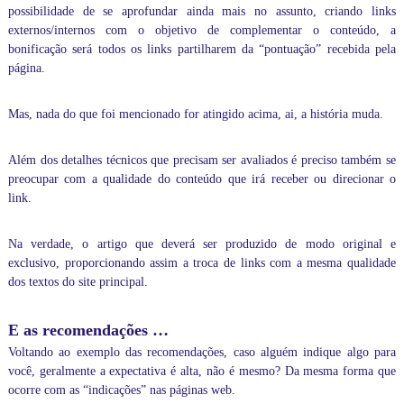
s
possibilidade de se aprofundar ainda mais no assunto, criando links
o
externos/internos com o objetivo de complementar o conteúdo, a
n
bonificação será todos os links partilharem da “pontuação” recebida pela
l
página.
i
n
e
Mas, nada do que foi mencionado for atingido acima, ai, a história muda.
v
o
c
Além dos detalhes técnicos que precisam ser avaliados é preciso também se
ê
preocupar com a qualidade do conteúdo que irá receber ou direcionar o
p
link.
o
d
e
Na verdade, o artigo que deverá ser produzido de modo original e
r
exclusivo, proporcionando assim a troca de links com a mesma qualidade
á
dos textos do site principal.
p
e
r
E as recomendações …
s
o
Voltando ao exemplo das recomendações, caso alguém indique algo para
n
você, geralmente a expectativa é alta, não é mesmo? Da mesma forma que
a
ocorre com as “indicações” nas páginas web.
l