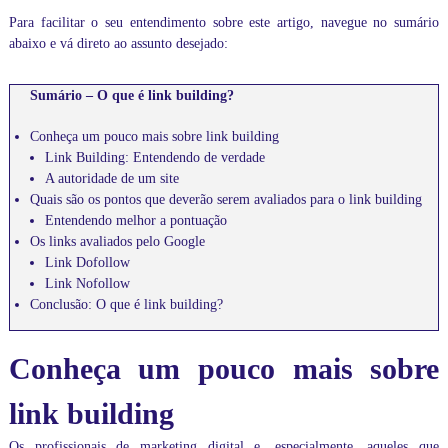
n
Para facilitar o seu entendimento sobre este artigo, navegue no sumário
e
abaixo e vá direto ao assunto desejado:
a
o
v
Sumário – O que é link building?
i
v
Conheça um pouco mais sobre link building
o
Link Building: Entendendo de verdade
,
1
A autoridade de um site
0
Quais são os pontos que deverão serem avaliados para o link building
0
Entendendo melhor a pontuação
%
Os links avaliados pelo Google
p
Link Dofollow
r
Link Nofollow
á
t
Conclusão: O que é link building?
i
c
a
Conheça um pouco mais sobre
s
,
link building
d
o
Os profissionais de
marketing digital
e, especialmente, aqueles que
b