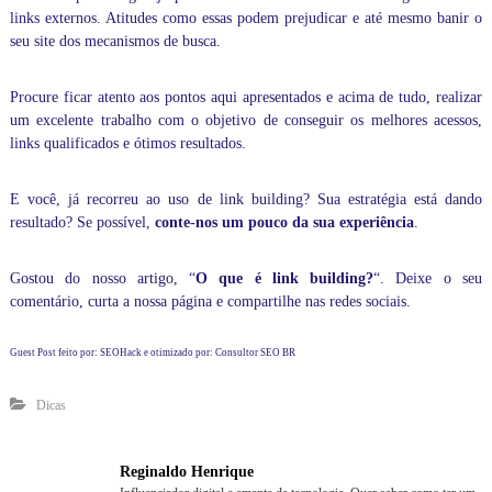
n
links externos. Atitudes como essas podem prejudicar e até mesmo banir o
a
m
seu site dos mecanismos de busca.
e
n
Procure ficar atento aos pontos aqui apresentados e acima de tudo, realizar
t
o
um excelente trabalho com o objetivo de conseguir os melhores acessos,
s
links qualificados e ótimos resultados.
p
a
r
E você, já recorreu ao uso de link building? Sua estratégia está dando
a
resultado? Se possível,
conte-nos um pouco da sua experiência
.
e
m
p
Gostou do nosso artigo, “
O que é link building?
“. Deixe o seu
r
comentário, curta a nossa página e compartilhe nas redes sociais.
e
s
Guest Post feito por:
SEOHack
e otimizado por:
Consultor SEO BR
a
s
i
Dicas
n
c
o
Reginaldo Henrique
m