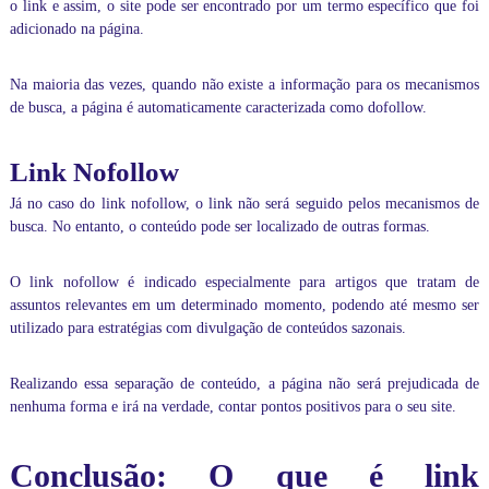
o link e assim, o site pode ser encontrado por um termo específico que foi
i
adicionado na página.
r
e
t
Na maioria das vezes, quando não existe a informação para os mecanismos
a
de busca, a página é automaticamente caracterizada como dofollow.
m
e
n
Link Nofollow
t
e
Já no caso do link nofollow, o link não será seguido pelos mecanismos de
c
busca. No entanto, o conteúdo pode ser localizado de outras formas.
o
m
o
O link nofollow é indicado especialmente para artigos que tratam de
p
assuntos relevantes em um determinado momento, podendo até mesmo ser
r
utilizado para estratégias com divulgação de conteúdos sazonais.
o
f
e
Realizando essa separação de conteúdo, a página não será prejudicada de
s
nenhuma forma e irá na verdade, contar pontos positivos para o seu site.
s
o
r
Conclusão: O que é link
.
I