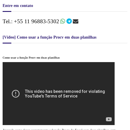
e
Entre em contato
c
o
n
Tel.: +55 11 96883-5302
f
e
r
[Vídeo] Como usar a função Procv em duas planilhas
i
r
t
a
Como usar a função Procv em duas planilhas
m
b
é
m
a
s
n
o
s
s
a
s
d
i