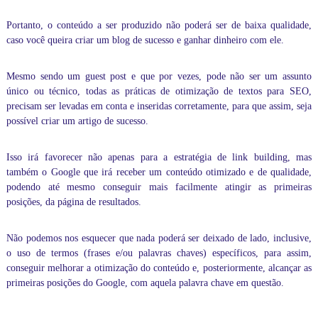
i
z
Portanto, o conteúdo a ser produzido não poderá ser de baixa qualidade,
a
caso você queira
criar um blog de sucesso e ganhar dinheiro com ele
.
r
a
s
Mesmo sendo um
guest post
e que por vezes, pode não ser um assunto
s
único ou técnico, todas as práticas de otimização de textos para SEO,
u
precisam ser levadas em conta e inseridas corretamente, para que assim, seja
a
possível
criar um artigo
de sucesso.
s
a
u
Isso irá favorecer não apenas para a estratégia de link building, mas
l
também o Google que irá receber um conteúdo otimizado e de qualidade,
a
s
podendo até mesmo conseguir mais facilmente atingir as primeiras
o
posições, da página de resultados.
u
a
p
Não podemos nos esquecer que nada poderá ser deixado de lado, inclusive,
r
o uso de
termos (frases e/ou palavras chaves) específicos, para assim,
e
conseguir melhorar a otimização do conteúdo e, posteriormente, alcançar as
n
primeiras posições do Google, com aquela palavra chave em questão.
d
e
r