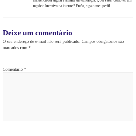
Influenciador digital e amante da tecnologia. Quer saber como ter um
p
negócio lucrativo na internet? Então, siga o meu perfil.
a
n
y
,
c
Deixe um comentário
o
m
O seu endereço de e-mail não será publicado.
Campos obrigatórios são
a
marcados com
*
t
e
n
d
Comentário
*
i
m
e
n
t
o
e
m
t
o
d
a