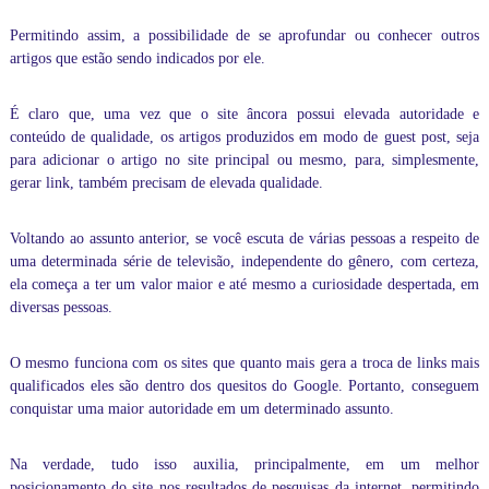
l
a
Permitindo assim, a possibilidade de se aprofundar ou conhecer outros
r
artigos que estão sendo indicados por ele.
e
s
p
É claro que, uma vez que o site âncora possui elevada autoridade e
a
conteúdo de qualidade
, os artigos produzidos em modo de guest post, seja
r
para adicionar o
artigo
no site principal ou mesmo, para, simplesmente,
a
v
gerar link, também precisam de elevada qualidade.
o
c
Voltando ao assunto anterior, se você escuta de várias pessoas a respeito de
ê
a
uma determinada série de televisão, independente do gênero, com certeza,
p
ela começa a ter um valor maior e até mesmo a curiosidade despertada, em
r
diversas pessoas.
e
n
d
O mesmo funciona com os sites que quanto mais gera a troca de links mais
e
qualificados eles são dentro dos quesitos do Google. Portanto, conseguem
r
conquistar uma maior autoridade em um determinado assunto.
i
n
f
Na verdade, tudo isso auxilia, principalmente, em um melhor
o
posicionamento do site nos resultados de pesquisas da internet, permitindo