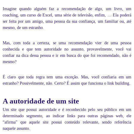
e
,
Imagine quando alguém faz a recomendação de algo, um livro, um
m
coaching, um
curso de Excel
, uma série de televisão, enfim, … Ela poderá
i
ser feita por um amigo, uma pessoa da sua confiança, um familiar ou, até
n
i
mesmo, de um estranho.
s
t
Mas, com toda a certeza, se uma recomendação vier de uma pessoa
r
a
conhecida e que tem autoridade no assunto, provavelmente, você vai
m
confiar na dica dessa pessoa e ir em busca do que foi recomendado, não é
o
mesmo?
s
a
u
É claro que toda regra tem uma exceção. Mas, você confiaria em um
l
estranho? Possivelmente, não. Certo? É assim que funciona o link building.
a
s
p
A autoridade de um site
a
r
Um site que possui autoridade e é reconhecido pelo seu público em um
t
determinado segmento, ao indicar links para outras páginas web, ele
i
“afirma” que aquele site possui conteúdo relevante, sendo referência
c
naquele assunto.
u