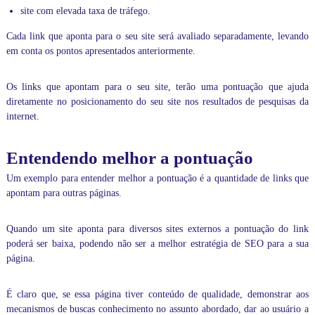
a
site com elevada taxa de tráfego.
d
a
Cada link que aponta para o seu site será avaliado separadamente, levando
.
em conta os pontos apresentados anteriormente.
A
t
r
Os links que apontam para o seu site, terão uma pontuação que ajuda
a
diretamente no posicionamento do seu site nos resultados de pesquisas da
v
internet.
é
s
d
Entendendo melhor a pontuação
o
s
Um exemplo para entender melhor a pontuação é a quantidade de links que
n
apontam para outras páginas.
o
s
s
Quando um site aponta para diversos sites externos a pontuação do link
o
poderá ser baixa, podendo não ser a melhor
estratégia de SEO
para a sua
s
c
página.
u
r
É claro que, se essa página tiver conteúdo de qualidade, demonstrar aos
s
o
mecanismos de buscas conhecimento no assunto abordado, dar ao usuário a