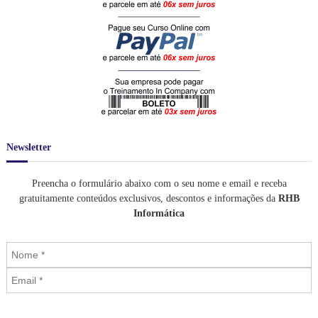
a
:
0
:
.
l
R
0
R
9
e
$
.
$
8
r
0
a
9
2
,
:
9
.
0
R
0
6
0
$
,
4
.
0
0
1
0
,
.
.
0
3
Newsletter
0
2
.
0
,
Preencha o formulário abaixo com o seu nome e email e receba
0
gratuitamente conteúdos exclusivos, descontos e informações da
RHB
0
Informática
.