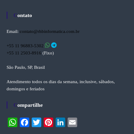
Contato
Email:
contato@rhbinformatica.com.br
+55 11 96883-5302
+55 11 2503-8916
(Fixo)
São Paulo, SP, Brasil
Atendimento todos os dias da semana, inclusive, sábados,
domingos e feriados
Compartilhe
W
Fa
T
Pi
Li
E
ha
ce
wi
nt
nk
m