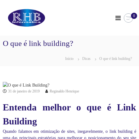
P
R
T
u
e
0
l
H
m
a
B
o
r
I
s
p
o
n
O que é link building?
a
c
f
u
r
o
r
a
Início
Dicas
O que é link building?
s
r
o
o
c
m
d
o
á
e
n
I
t
n
t
i
31 de janeiro de 2019
Reginaldo Henrique
f
e
c
o
ú
r
Entenda melhor o que é Link
a
d
m
o
á
Building
t
i
Quando falamos em
otimização de sites
, inegavelmente, o link building é
c
a
uma das principais estratégias para melhorar o posicionamento do seu site