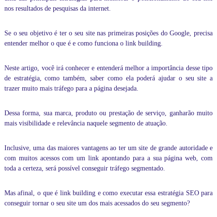
i
nos resultados de pesquisas da internet.
d
e
a
Se o seu objetivo é ter o seu site nas
primeiras posições do Google
, precisa
l
entender melhor o que é e como funciona o link building.
p
a
r
Neste artigo, você irá conhecer e entenderá melhor a importância desse tipo
a
de estratégia, como também, saber como ela poderá ajudar o seu site a
v
trazer muito mais tráfego para a página desejada.
o
c
ê
Dessa forma, sua marca, produto ou prestação de serviço, ganharão muito
c
mais visibilidade e relevância naquele segmento de atuação.
o
m
a
Inclusive, uma das maiores vantagens ao ter um site de grande autoridade e
u
com muitos acessos com um link apontando para a sua página web, com
l
toda a certeza, será possível conseguir tráfego segmentado.
a
s
o
Mas afinal, o que é link building e como executar essa
estratégia SEO
para
n
conseguir tornar o seu site um dos mais acessados do seu segmento?
l
i