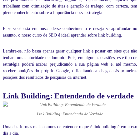
á
trabalham com otimização de sites e geração de tráfego, com certeza, tem
s
pleno conhecimento sobre a importância dessa estratégia.
i
c
o
E se você está em busca desse conhecimento e deseja se aprofundar no
a
assunto, o nosso
curso de SEO
é ideal aprender sobre link building.
o
a
v
Lembre-se, não basta apenas gerar qualquer link e postar em sites que não
a
tenham uma autoridade de domínio. Pois, em algumas ocasiões, este tipo de
n
estratégia poderá acabar prejudicando a sua página web e, até mesmo,
ç
receber punições do próprio Google, dificultando a chegada às primeiras
a
posições dos resultados de pesquisas da internet.
d
o
.
Link Building: Entendendo de verdade
I
n
c
l
Link Building: Entendendo de Verdade
u
s
Uma das formas mais comuns de entender o que é link building é em nosso
i
dia a dia.
v