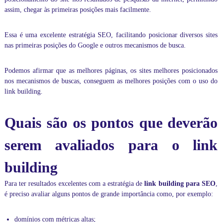
r
assim, chegar às primeiras posições mais facilmente.
m
á
t
Essa é uma excelente estratégia SEO, facilitando posicionar diversos sites
i
nas primeiras posições do Google e outros mecanismos de busca.
c
a
,
Podemos afirmar que as melhores páginas, os sites melhores posicionados
d
nos mecanismos de buscas, conseguem as melhores posições com o uso do
e
link building.
f
o
r
Quais são os pontos que deverão
m
a
p
serem avaliados para o link
e
r
building
s
o
n
Para ter resultados excelentes com a estratégia de
link building para SEO
,
a
é preciso avaliar alguns pontos de grande importância como, por exemplo:
l
i
z
domínios com métricas altas;