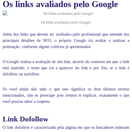
Os links avaliados pelo Google
p
a
s
s
Os links avaliados pelo Google
o
a
Além dos links que devem ser avaliados pelo profissional que entende dos
p
principais detalhes de SEO, o próprio Google irá avaliar e realizar a
a
s
pontuação, conforme alguns critérios já apresentados.
s
o
O Google realiza a avaliação de um link, através do contexto em que o link
,
e
está inserido, o texto que irá a aparecer no link e por fim, se o link é
m
dofollow ou nofollow.
t
e
m
Se você ainda não sabe o que isso significa os dois últimos termos
p
mencionados, não se preocupe pois iremos te explicar, exatamente o que
o
você precisa saber a respeito.
r
e
a
Link Dofollow
l
,
O link dofollow é caracterizado pela página em que os buscadores indexam
d