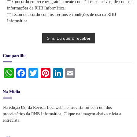
Concordo em receber gratuitamente conteúdos exclusivos, descontos e
informações da RHB Informática
Estou de acordo com os Termos e condições de uso da RHB
Informática
Compartilhe
W
Fa
T
Pi
Li
E
ha
ce
wi
nt
nk
m
ts
bo
tte
er
ed
ail
Na Mídia
A
ok
r
es
In
Na edição 89, da Revista Locaweb a entrevista foi com um dos
pp
t
proprietários da RHB Informática. Clique na imagem abaixo e leia a
entrevista.