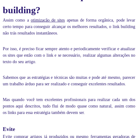
n
building?
c
l
Assim como a
otimização de sites
apenas de forma orgânica, pode levar
u
certo tempo para conseguir alcançar os melhores resultados, o link building
s
i
não trás resultados instantâneos.
v
e
Por isso, é preciso ficar sempre atento e periodicamente verificar e atualizar
,
m
os sites que estão com o link e se necessário, realizar algumas alterações no
i
texto do seu artigo.
n
i
s
Sabemos que as estratégias e técnicas são muitas e pode até mesmo, parecer
t
um trabalho árduo para ser realizado e conseguir excelentes resultados.
r
a
m
Mas quando você tem excelentes profissionais para realizar cada um dos
o
pontos aqui descritos, tudo flui de modo quase como natural, assim como
s
os links para essa estratégia também devem ser.
t
r
e
Evite
i
Evite comprar artigos já produzidos ou mesmo ferramentas geradoras de