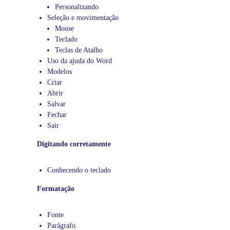
p
Personalizando
r
Seleção e movimentação
á
Mouse
t
Teclado
i
Teclas de Atalho
c
Uso da ajuda do Word
a
Modelos
s
Criar
,
Abrir
d
Salvar
o
Fechar
b
Sair
á
Digitando corretamente
s
i
c
Conhecendo o teclado
o
a
Formatação
o
a
Fonte
v
Parágrafo