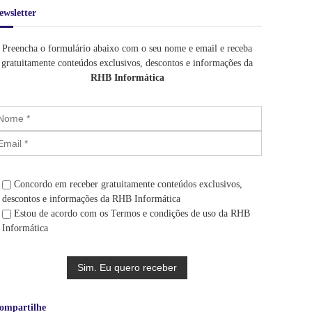
2
$
1
ewsletter
0
5
,
2
,
0
.
0
Preencha o formulário abaixo com o seu nome e email e receba
0
4
0
gratuitamente conteúdos exclusivos, descontos e informações da
.
2
.
RHB Informática
0
,
0
0
.
Concordo em receber gratuitamente conteúdos exclusivos,
descontos e informações da RHB Informática
Estou de acordo com os Termos e condições de uso da RHB
Informática
ompartilhe