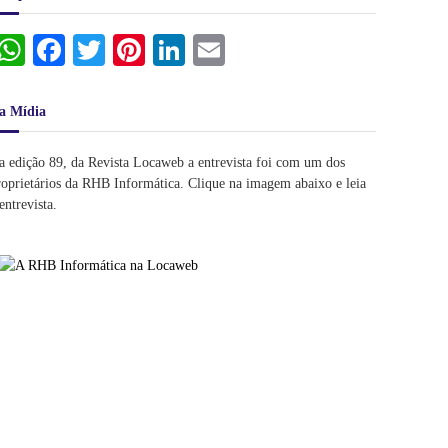
W
Fa
T
Pi
Li
E
ha
ce
wi
nt
nk
m
ts
bo
tte
er
ed
ail
a Mídia
A
ok
r
es
In
a edição 89, da Revista Locaweb a entrevista foi com um dos
pp
t
roprietários da RHB Informática. Clique na imagem abaixo e leia
entrevista.