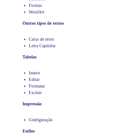
t
Formas
r
WordArt
a
Outros tipos de textos
m
o
s
Caixa de texto
a
Letra Capitular
u
Tabelas
l
a
s
Inserir
p
Editar
a
Formatar
r
Excluir
t
i
Impressão
c
u
Configuração
l
a
Estilos
r