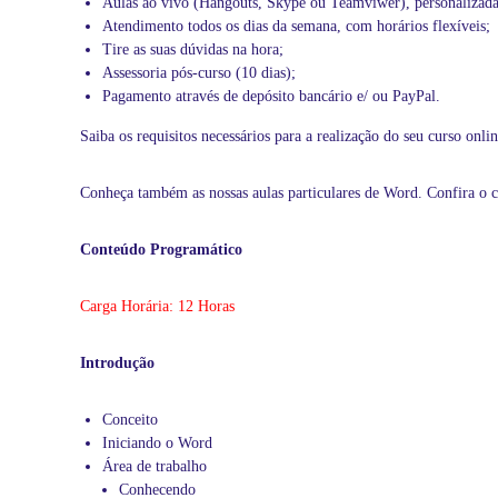
Aulas ao vivo (
Hangouts
,
Skype
ou
Teamviwer
), personalizad
u
Atendimento todos os dias da semana, com horários flexíveis;
l
Tire as suas dúvidas na hora;
a
Assessoria pós-curso (10 dias);
s
Pagamento através de depósito bancário e/ ou PayPal.
o
n
Saiba os requisitos necessários para a realização do seu curso onli
l
i
Conheça também as nossas
aulas particulares de Word
. Confira o 
n
e
Conteúdo Programático
a
o
v
Carga Horária: 12 Horas
i
v
Introdução
o
,
1
Conceito
0
Iniciando o Word
0
Área de trabalho
%
Conhecendo