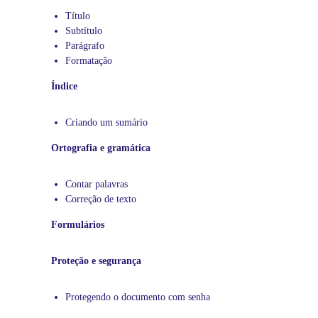
e
Título
s
Subtítulo
p
Parágrafo
a
Formatação
r
a
Índice
v
o
Criando um sumário
c
ê
Ortografia e gramática
a
p
Contar palavras
r
Correção de texto
e
n
Formulários
d
e
r
Proteção e segurança
i
n
Protegendo o documento com senha
f