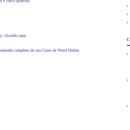
0
as e 100% práticas;
.
ne,
clicando aqui
.
C
conteúdo completo do seu Curso de Word Online: