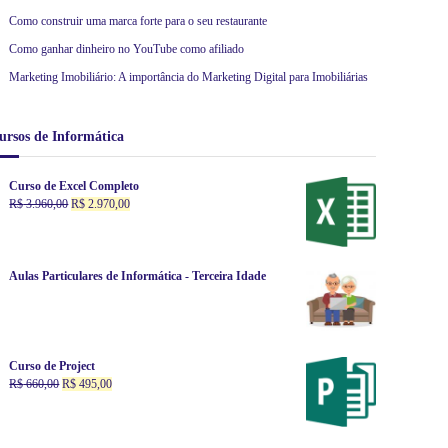
Como construir uma marca forte para o seu restaurante
Como ganhar dinheiro no YouTube como afiliado
Marketing Imobiliário: A importância do Marketing Digital para Imobiliárias
ursos de Informática
Curso de Excel Completo
O
O
R$
3.960,00
R$
2.970,00
p
p
r
r
e
e
ç
ç
Aulas Particulares de Informática - Terceira Idade
o
o
o
a
r
t
i
u
g
a
Curso de Project
O
i
O
l
R$
660,00
R$
495,00
p
n
p
é
r
a
r
:
e
l
e
R