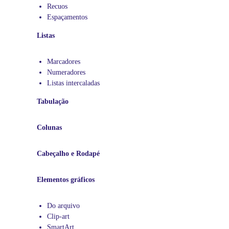
a
Recuos
n
Espaçamentos
ç
a
Listas
d
o
Marcadores
.
Numeradores
I
Listas intercaladas
n
c
Tabulação
l
u
Colunas
s
i
v
Cabeçalho e Rodapé
e
,
Elementos gráficos
m
i
n
Do arquivo
i
Clip-art
s
SmartArt