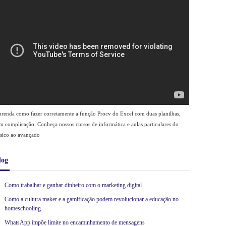
renda como fazer corretamente a função Procv do Excel com duas planilhas,
m complicação. Conheça nossos cursos de informática e aulas particulares do
sico ao avançado
log
Como trabalhar e ganhar dinheiro com o marketing digital
Como a cultura maker e a gamificação podem revolucionar a educação no
homeschooling
WhatsApp impõe limite no encaminhamento de mensagens