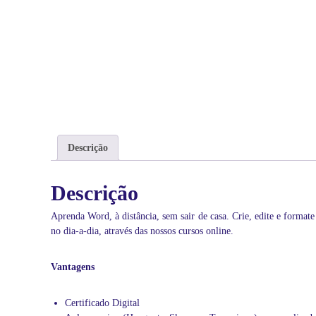
á
t
i
c
a
i
d
e
a
l
Descrição
p
a
r
Descrição
a
v
Aprenda Word, à distância, sem sair de casa. Crie, edite e formate 
o
no dia-a-dia, através das nossos cursos online.
c
ê
Vantagens
c
o
m
Certificado Digital
a