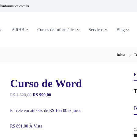
binformatica.com.br
io
A RHB
Cursos de Informática
Serviços
Blog
Início
Cu
E
Curso de Word
T
O
O
R$
1.320,00
R$
990,00
p
p
r
r
[
Parcele em até 06x de
R$
165,00
s/ juros
e
e
ç
ç
R$
891,00
À Vista
o
o
Co
o
a