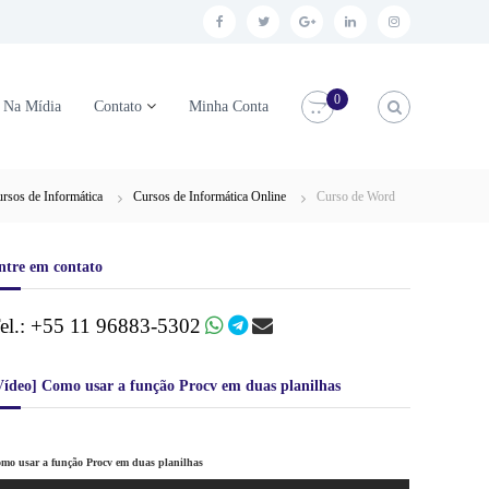
F
T
G
L
I
a
w
o
i
n
c
i
o
n
s
0
Na Mídia
Contato
Minha Conta
e
t
g
k
t
b
t
l
e
a
o
e
e
d
g
rsos de Informática
Cursos de Informática Online
Curso de Word
o
r
+
i
r
k
n
a
ntre em contato
m
el.: +55 11 96883-5302
Vídeo] Como usar a função Procv em duas planilhas
mo usar a função Procv em duas planilhas