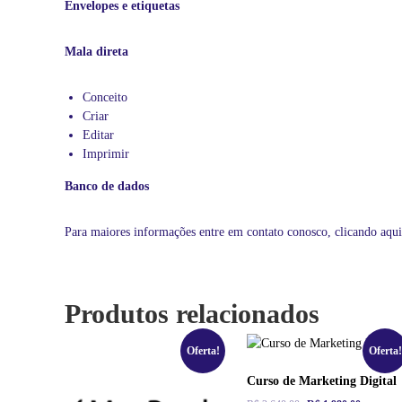
o
Envelopes e etiquetas
r
m
Mala direta
á
t
i
Conceito
c
Criar
a
Editar
,
Imprimir
d
Banco de dados
e
f
o
Para maiores informações entre em contato conosco,
clicando aqui
r
m
a
p
Produtos relacionados
e
r
Oferta!
Oferta!
s
o
Curso de Marketing Digital
n