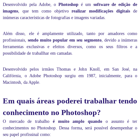
e
Desenvolvido pela Adobe, o
Photoshop
é um
software de edição de
,
imagens
, que tem como objetivo
realizar modificações digitais
de
m
i
inúmeras características de fotografias e imagens variadas.
n
i
Além disso, ele é amplamente utilizado, tanto por amadores como
s
t
profissionais,
sendo muito popular em seu segmento
, devido a inúmeras
r
ferramentas exclusivas e efeitos diversos, como os seus filtros e a
a
possibilidade de traballhar em camadas.
m
o
s
Desenvolvido pelos irmãos Thomas e John Knoll, em San José, na
a
Califórnia, o Adobe Photoshop surgiu em 1987, inicialmente, para o
u
Macintosh, da Apple.
l
a
s
Em quais áreas poderei trabalhar tendo
p
a
conhecimento no Photoshop?
r
t
O mercado de trabalho
é muito amplo quando
o assunto é ter
i
conhecimentos no Photoshop. Dessa forma, será possível desempenhar o
c
seu papel profissinal como:
u