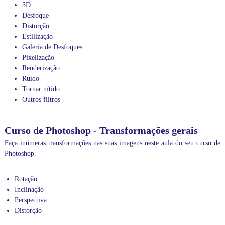
a
3D
G
Desfoque
r
Distorção
a
Estilização
n
Galeria de Desfoques
d
e
Pixelização
S
Renderização
ã
Ruído
o
Tornar nítido
P
Outros filtros
a
u
l
Curso de Photoshop - Transformações gerais
o
.
Faça inúmeras transformações nas suas imagens neste aula do seu curso de
N
Photoshop.
ã
o
d
Rotação
e
Inclinação
i
Perspectiva
x
Distorção
e
d