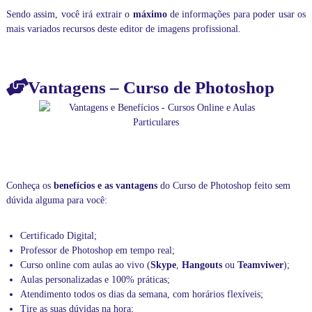
a
Sendo assim, você irá extrair o
máximo
de informações para poder usar os
d
mais variados recursos deste editor de imagens profissional.
a
.
A
t
r
Vantagens – Curso de Photoshop
a
v
é
s
d
o
s
n
Conheça os
benefícios e as vantagens
do Curso de Photoshop feito sem
o
dúvida alguma para você:
s
s
o
Certificado Digital;
s
Professor de Photoshop em tempo real;
c
Curso online com aulas ao vivo (
Skype
,
Hangouts
ou
Teamviwer
);
u
Aulas personalizadas e 100% práticas;
r
s
Atendimento todos os dias da semana, com horários flexíveis;
o
Tire as suas dúvidas na hora;