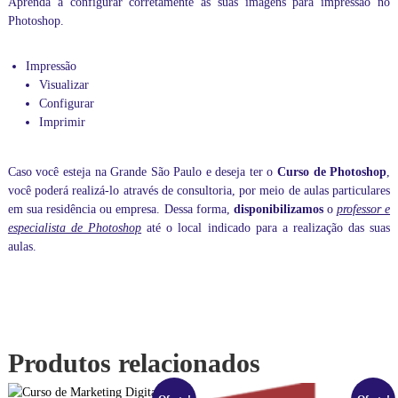
Aprenda a configurar corretamente as suas imagens para impressão no
c
Photoshop.
a
,
e
Impressão
m
Visualizar
n
Configurar
o
Imprimir
s
s
o
b
Caso você esteja na Grande São Paulo e deseja ter o
Curso de Photoshop
,
l
você poderá realizá-lo através de consultoria, por meio de
aulas particulares
o
em sua residência ou empresa. Dessa forma,
disponibilizamos
o
professor e
g
especialista de Photoshop
até o local indicado para a realização das suas
.
aulas.
Produtos relacionados