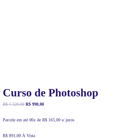
i
d
e
a
l
p
a
r
a
v
o
c
ê
c
o
m
Curso de Photoshop
a
u
l
O
O
R$
1.320,00
R$
990,00
a
p
p
s
r
r
Parcele em até 06x de
R$
165,00
s/ juros
o
e
e
n
ç
ç
l
R$
891,00
À Vista
o
o
i