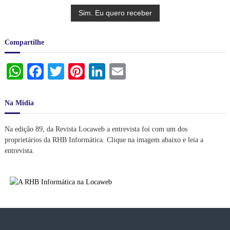
Compartilhe
W
Fa
T
Pi
Li
E
ha
ce
wi
nt
nk
m
ts
bo
tte
er
ed
ail
Na Mídia
A
ok
r
es
In
Na edição 89, da Revista Locaweb a entrevista foi com um dos
pp
t
proprietários da RHB Informática. Clique na imagem abaixo e leia a
entrevista.