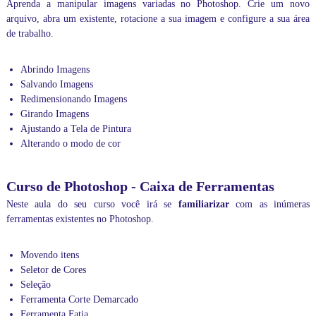
Aprenda a manipular imagens variadas no Photoshop. Crie um novo
i
arquivo, abra um existente, rotacione a sua imagem e configure a sua área
r
de trabalho.
e
t
a
Abrindo Imagens
m
Salvando Imagens
e
Redimensionando Imagens
n
t
Girando Imagens
e
Ajustando a Tela de Pintura
c
Alterando o modo de cor
o
m
o
Curso de Photoshop - Caixa de Ferramentas
p
r
Neste aula do seu curso você irá se
familiarizar
com as inúmeras
o
ferramentas existentes no Photoshop.
f
e
s
Movendo itens
s
Seletor de Cores
o
Seleção
r
Ferramenta Corte Demarcado
.
Ferramenta Fatia
I