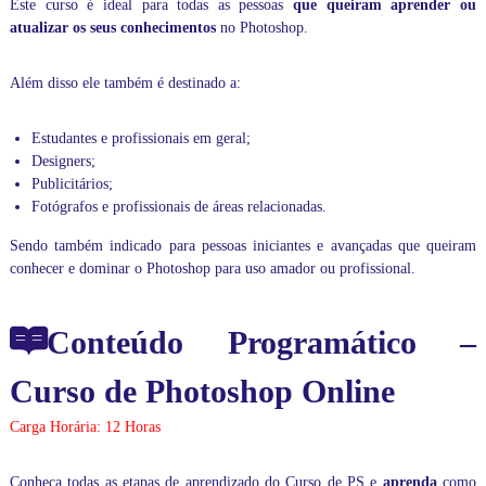
Este curso é ideal para todas as pessoas
que queiram aprender ou
i
atualizar os seus conhecimentos
no Photoshop.
z
a
r
Além disso ele também é destinado a:
a
s
s
Estudantes e profissionais em geral;
u
Designers;
a
Publicitários;
s
Fotógrafos e profissionais de áreas relacionadas.
a
u
Sendo também indicado para pessoas iniciantes e avançadas que queiram
l
a
conhecer e dominar o Photoshop para uso amador ou profissional.
s
o
u
Conteúdo Programático –
a
p
Curso de Photoshop Online
r
e
n
Carga Horária: 12 Horas
d
e
r
Conheça todas as etapas de aprendizado do Curso de PS e
aprenda
como