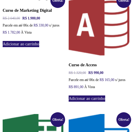
Oferta!
Oferta!
Curso de Marketing Digital
O
O
R$
2.640,00
R$
1.980,00
p
p
Parcele em até 06x de
R$
330,00
s/ juros
r
r
R$
1.782,00
À Vista
e
e
ç
ç
Adicionar ao carrinho
o
o
o
a
r
t
i
u
Curso de Access
g
a
i
l
O
O
R$
1.320,00
R$
990,00
n
é
p
p
Parcele em até 06x de
R$
165,00
s/ juros
a
:
r
r
l
R
R$
891,00
À Vista
e
e
e
$
ç
ç
r
Adicionar ao carrinho
o
o
a
1
o
a
:
.
r
t
R
9
i
u
$
8
Oferta!
Oferta!
g
a
0
i
l
2
,
n
é