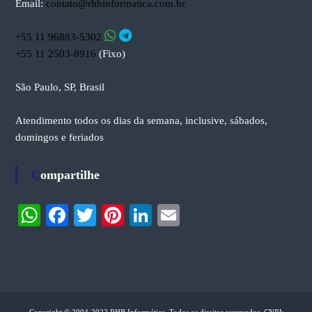
Email:
contato@rhbinformatica.com.br
+55 11 96883-5302
+55 11 2503-8916
(Fixo)
São Paulo, SP, Brasil
Atendimento todos os dias da semana, inclusive, sábados,
domingos e feriados
Compartilhe
W
Fa
T
Pi
Li
E
ha
ce
wi
nt
nk
m
ts
bo
tte
er
ed
ail
A
ok
r
es
In
pp
t