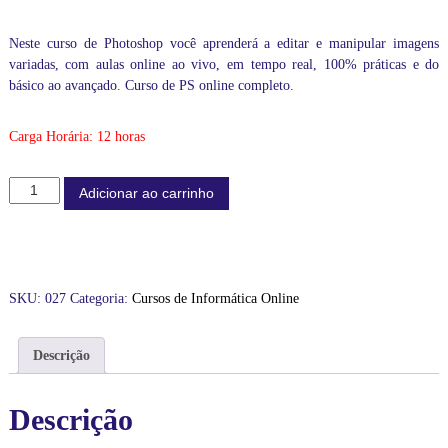
n
o
a
e
r
t
Neste curso de Photoshop você aprenderá a editar e manipular imagens
a
i
u
variadas, com aulas online ao vivo, em tempo real, 100% práticas e do
o
g
a
básico ao avançado. Curso de PS online completo.
v
i
l
i
n
é
v
Carga Horária: 12 horas
o
a
:
,
l
R
1
e
$
C
Adicionar ao carrinho
0
r
u
0
a
9
r
%
:
9
p
s
r
R
0
o
á
$
,
d
SKU:
027
Categoria:
Cursos de Informática Online
t
0
e
i
1
0
P
c
.
.
h
Descrição
a
3
s
o
,
2
t
Descrição
d
0
o
o
,
s
b