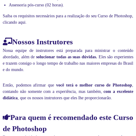
s
Assessoria pós-curso (02 horas).
o
n
Saiba os requisitos necessários para a realização do seu Curso de Photoshop,
l
clicando aqui
.
i
n
e
Nossos Instrutores
v
o
Nossa equipe de instrutores está preparada para ministrar o conteúdo
c
abordado, além de
solucionar todas as suas dúvidas.
Eles são experientes
ê
p
e trazem consigo o longo tempo de trabalho nas maiores empresas do Brasil
o
e do mundo.
d
e
r
Então, podemos afirmar que
você terá o melhor curso de Photoshop
,
á
contando não somente com a experiência, mas também,
com a excelente
p
didática
, que os nossos instrutores que eles lhe proporcionarão.
e
r
s
Para quem é recomendado este Curso
o
n
de Photoshop
a
l