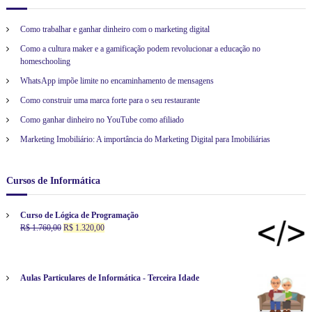
Como trabalhar e ganhar dinheiro com o marketing digital
Como a cultura maker e a gamificação podem revolucionar a educação no
homeschooling
WhatsApp impõe limite no encaminhamento de mensagens
Como construir uma marca forte para o seu restaurante
Como ganhar dinheiro no YouTube como afiliado
Marketing Imobiliário: A importância do Marketing Digital para Imobiliárias
Cursos de Informática
Curso de Lógica de Programação
O
O
R$
1.760,00
R$
1.320,00
p
p
r
r
e
e
ç
ç
Aulas Particulares de Informática - Terceira Idade
o
o
o
a