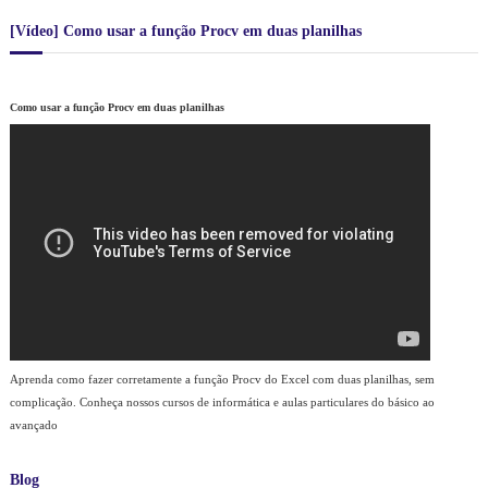
e
$
e
$
r
r
[Vídeo] Como usar a função Procv em duas planilhas
a
1
a
3
:
.
:
3
R
3
R
0
$
2
$
,
Como usar a função Procv em duas planilhas
0
0
1
,
4
0
.
0
4
.
7
0
0
6
.
,
0
0
,
0
0
.
0
.
Aprenda como fazer corretamente a função Procv do Excel com duas planilhas, sem
complicação. Conheça nossos cursos de informática e aulas particulares do básico ao
avançado
Blog