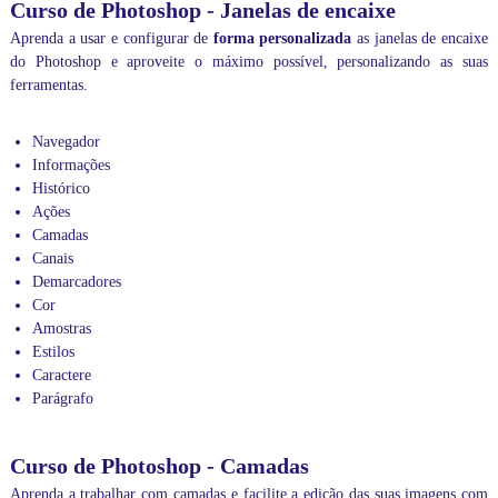
n
Curso de Photoshop - Janelas de encaixe
a
Aprenda a usar e configurar de
forma personalizada
as janelas de encaixe
m
do Photoshop e aproveite o máximo possível, personalizando as suas
e
n
ferramentas.
t
o
Navegador
s
p
Informações
a
Histórico
r
Ações
a
Camadas
e
Canais
m
Demarcadores
p
r
Cor
e
Amostras
s
Estilos
a
Caractere
s
Parágrafo
i
n
c
Curso de Photoshop - Camadas
o
m
Aprenda a trabalhar com camadas e facilite a edição das suas imagens com