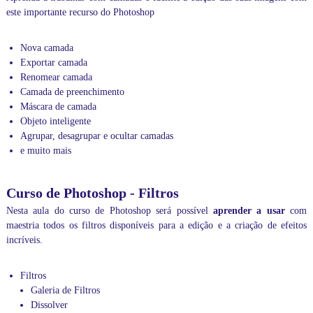
p
este importante recurso do Photoshop
a
n
y
Nova camada
,
Exportar camada
c
Renomear camada
o
m
Camada de preenchimento
a
Máscara de camada
t
Objeto inteligente
e
Agrupar, desagrupar e ocultar camadas
n
e muito mais
d
i
m
Curso de Photoshop - Filtros
e
n
Nesta aula do curso de Photoshop será possível
aprender a usar
com
t
maestria todos os filtros disponíveis para a edição e a criação de efeitos
o
incríveis.
e
m
t
Filtros
o
Galeria de Filtros
d
a
Dissolver