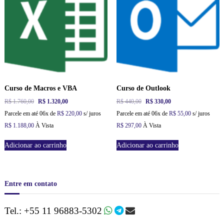
.
0
a
:
6
0
l
R
4
.
e
$
0
r
,
a
9
0
:
9
0
R
0
.
$
,
0
1
0
Curso de Macros e VBA
Curso de Outlook
.
.
O
O
O
O
R$
1.760,00
R$
1.320,00
R$
440,00
R$
330,00
3
p
p
p
p
Parcele em até 06x de
R$
220,00
s/ juros
Parcele em até 06x de
R$
55,00
s/ juros
2
r
r
r
r
0
R$
1.188,00
À Vista
R$
297,00
À Vista
e
e
e
e
,
ç
ç
ç
ç
0
Adicionar ao carrinho
Adicionar ao carrinho
o
o
o
o
0
o
a
o
a
.
r
t
r
t
i
u
i
u
g
a
g
a
Entre em contato
i
l
i
l
n
é
n
é
Tel.: +55 11 96883-5302
a
:
a
:
l
R
l
R