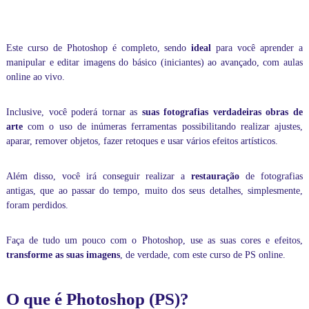
0
h
á
0
o
s
.
i
p
Este
curso de Photoshop
é completo, sendo
ideal
para você aprender a
c
q
o
manipular e editar imagens do básico (iniciantes) ao avançado, com aulas
u
a
online ao vivo.
a
o
n
a
t
v
Inclusive, você poderá tornar as
suas fotografias verdadeiras obras de
a
i
arte
com o uso de inúmeras ferramentas possibilitando realizar ajustes,
n
d
aparar, remover objetos, fazer retoques e usar vários efeitos artísticos.
ç
a
a
d
d
Além disso, você irá conseguir realizar a
restauração
de fotografias
e
o
antigas, que ao passar do tempo, muito dos seus detalhes, simplesmente,
.
foram perdidos.
I
n
c
Faça de tudo um pouco com o Photoshop, use as suas cores e efeitos,
l
transforme as suas imagens
, de verdade, com este curso de PS online.
u
s
i
O que é Photoshop (PS)?
v