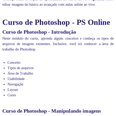
p
editar imagens do básico ao avançado com aulas online ao vivo.
a
s
s
Curso de Photoshop - PS Online
o
a
Curso de Photoshop - Introdução
p
a
Neste módulo do curso, aprenda alguns conceitos e conheça os tipos de
s
arquivos de imagens existentes. Inclusive, você irá conhecer a área de
s
trabalho do Photoshop.
o
,
e
Conceito
m
Tipos de arquivos
t
Área de Trabalho
e
m
Usabilidade
p
Navegação
o
Layout
r
Cores
e
a
l
Curso de Photoshop - Manipulando imagens
,
d