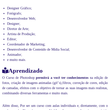
l
a
Designer Gráfico;
r
Fotógrafo;
e
Desenvolvedor Web;
s
p
Designer;
a
Diretor de Arte;
r
Artista de Produção;
a
Editor;
v
Coordenador de Marketing;
o
Desenvolvedor de Conteúdo de Mídia Social;
c
ê
Animador;
a
e muito mais.
p
r
Aprendizado
e
n
O Curso de Photoshop
permitrá a você ter conhecimentos
na edição de
d
fotos, criação de imagens animadas (gif’s),filtros, correção de cores, edição
e
de camadas, efeitos com o objetivo de tornar as suas imagens mais realistas,
r
combinando diversas ferramentas e muito mais.
i
n
f
Além disso, Por ser um curso com aulas individuais e, diretamente, com o
o