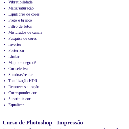
Vibratibilidade
c
a
Matiz/saturação
s
Equilíbrio de cores
e
Preto e branco
v
Filtro de fotos
í
Misturados de canais
d
Pesquisa de cores
e
o
Inverter
a
Posterizar
u
Limiar
l
Mapa de degradê
a
Cor seletiva
s
Sombras/realce
d
e
Tonalização HDR
i
Remover saturação
n
Corresponder cor
f
Substituir cor
o
Equalizar
r
m
á
Curso de Photoshop - Impressão
t
i