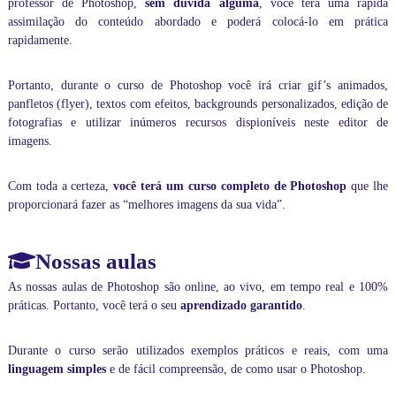
professor de Photoshop,
sem dúvida alguma
, você terá uma rápida
r
m
assimilação do conteúdo abordado e poderá colocá-lo em prática
á
rapidamente.
t
i
c
Portanto, durante o curso de Photoshop você irá criar gif’s animados,
a
panfletos (flyer), textos com efeitos, backgrounds personalizados, edição de
,
fotografias e utilizar inúmeros recursos dispioníveis neste editor de
d
imagens.
e
f
o
Com toda a certeza,
você terá um curso completo de Photoshop
que lhe
r
proporcionará fazer as “melhores imagens da sua vida”.
m
a
p
Nossas aulas
e
r
As nossas aulas de Photoshop são online, ao vivo, em tempo real e 100%
s
práticas. Portanto, você terá o seu
aprendizado garantido
.
o
n
a
Durante o curso serão utilizados exemplos práticos e reais, com uma
l
linguagem simples
e de fácil compreensão, de como usar o Photoshop.
i
z