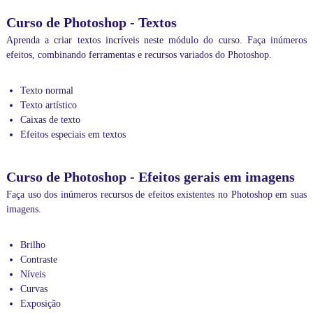
e
c
Curso de Photoshop - Textos
o
Aprenda a criar textos incríveis neste módulo do curso. Faça inúmeros
n
efeitos, combinando ferramentas e recursos variados do Photoshop.
f
e
r
Texto normal
i
Texto artístico
r
t
Caixas de texto
a
Efeitos especiais em textos
m
b
é
Curso de Photoshop - Efeitos gerais em imagens
m
a
Faça uso dos inúmeros recursos de efeitos existentes no Photoshop em suas
s
imagens.
n
o
s
Brilho
s
Contraste
a
Níveis
s
Curvas
d
Exposição
i