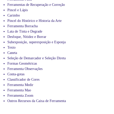
n
Ferramentas de Recuperação e Correção
c
Pincel e Lápis
l
Carimbo
u
Pincel do Histórico e Historia da Arte
s
Ferramenta Borracha
i
Lata de Tinta e Degrade
v
e
Desfoque, Nitidez e Borrar
,
Subexposição, superexposição e Esponja
m
Texto
i
Caneta
n
Seleção de Demarcador e Seleção Direta
i
Formas Geométricas
s
t
Ferramenta Observações
r
Conta-gotas
a
Classificador de Cores
m
Ferramenta Medir
o
Ferramenta Mao
s
Ferramenta Zoom
t
r
Outros Recursos da Caixa de Ferramenta
e
i