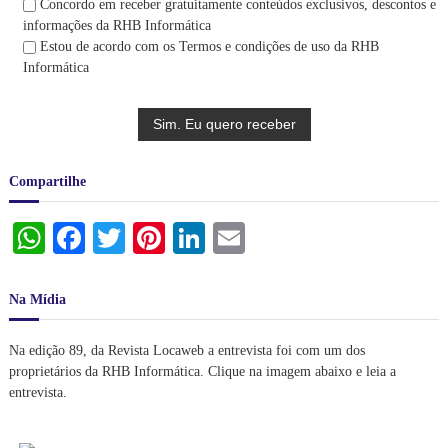
l
Concordo em receber gratuitamente conteúdos exclusivos, descontos e
a
informações da RHB Informática
r
Estou de acordo com os Termos e condições de uso da RHB
e
Informática
s
p
a
r
a
v
Compartilhe
o
c
ê
W
Fa
T
Pi
Li
E
a
p
ha
ce
wi
nt
nk
m
r
ts
bo
tte
er
e
ed
ail
Na Mídia
n
A
ok
r
es
In
d
e
Na edição 89, da Revista Locaweb a entrevista foi com um dos
pp
t
r
proprietários da RHB Informática. Clique na imagem abaixo e leia a
i
entrevista.
n
f
o