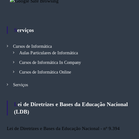
a
d
a
.
A
Serviços
t
r
a
Cursos de Informática
v
é
Aulas Particulares de Informática
s
Cursos de Informática In Company
d
o
Cursos de Informática Online
s
n
Serviços
o
s
s
o
Lei de Diretrizes e Bases da Educação Nacional
s
(LDB)
c
u
r
Lei de Diretrizes e Bases da Educação Nacional - nº 9.394
s
o