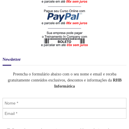
e
0
0
,
,
.
m
0
i
0
n
.
i
s
t
r
a
m
o
Newsletter
s
a
u
Preencha o formulário abaixo com o seu nome e email e receba
l
gratuitamente conteúdos exclusivos, descontos e informações da
RHB
a
Informática
s
p
a
r
t
i
c
u