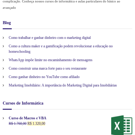
complicação. Conheça nossos cursos de informática e aulas particulares do básico ao
n
avançado
e
a
o
Blog
v
i
v
Como trabalhar e ganhar dinheiro com o marketing digital
o
Como a cultura maker e a gamificação podem revolucionar a educação no
,
homeschooling
1
0
WhatsApp impõe limite no encaminhamento de mensagens
0
Como construir uma marca forte para o seu restaurante
%
p
Como ganhar dinheiro no YouTube como afiliado
r
Marketing Imobiliário: A importância do Marketing Digital para Imobiliárias
á
t
i
c
Cursos de Informática
a
s
Curso de Macros e VBA
,
O
O
R$
1.760,00
R$
1.320,00
d
p
p
o
r
r
b