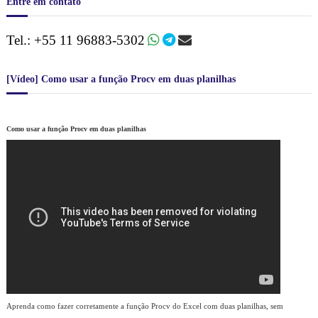
Entre em contato
s
i
d
a
e
Tel.: +55 11 96883-5302
r
a
p
l
o
p
[Vídeo] Como usar a função Procv em duas planilhas
r
a
:
r
a
v
Como usar a função Procv em duas planilhas
o
c
ê
c
o
m
a
u
l
a
s
o
n
l
Aprenda como fazer corretamente a função Procv do Excel com duas planilhas, sem
i