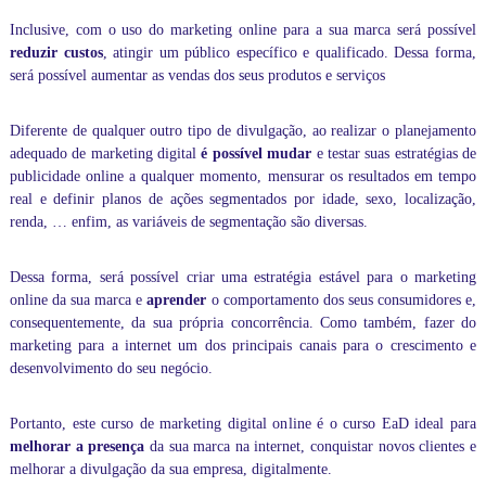
l
a
Inclusive, com o uso do marketing online para a sua marca será possível
r
reduzir custos
, atingir um público específico e qualificado. Dessa forma,
e
será possível aumentar as vendas dos seus produtos e serviços
s
p
a
Diferente de qualquer outro tipo de divulgação, ao realizar o planejamento
r
adequado de marketing digital
é possível mudar
e testar suas estratégias de
a
publicidade online a qualquer momento, mensurar os resultados em tempo
v
real e definir planos de ações segmentados por idade, sexo, localização,
o
c
renda, … enfim, as variáveis de segmentação são diversas.
ê
a
Dessa forma, será possível criar uma estratégia estável para o marketing
p
r
online da sua marca e
aprender
o comportamento dos seus consumidores e,
e
consequentemente, da sua própria concorrência. Como também, fazer do
n
marketing para a internet um dos principais canais para o crescimento e
d
desenvolvimento do seu negócio.
e
r
i
Portanto, este curso de marketing digital online é o curso EaD ideal para
n
melhorar a presença
da sua marca na internet, conquistar novos clientes e
f
melhorar a divulgação da sua empresa, digitalmente.
o