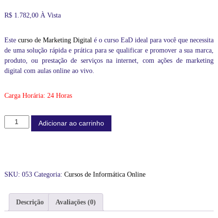
ç
ç
i
R$
1.782,00
À Vista
d
o
o
e
o
a
a
r
t
Este
curso de Marketing Digital
é o curso EaD ideal para você que necessita
l
i
u
de uma solução rápida e prática para se qualificar e promover a sua marca,
p
g
a
a
produto, ou prestação de serviços na internet, com ações de marketing
i
l
r
digital com aulas online ao vivo.
a
n
é
v
a
:
o
Carga Horária: 24 Horas
l
R
c
e
$
ê
r
C
c
Adicionar ao carrinho
a
1
o
u
m
:
.
r
a
R
9
s
u
$
8
o
l
0
d
a
SKU:
053
Categoria:
Cursos de Informática Online
2
,
e
s
.
0
o
M
n
6
0
a
Descrição
Avaliações (0)
l
4
.
r
i