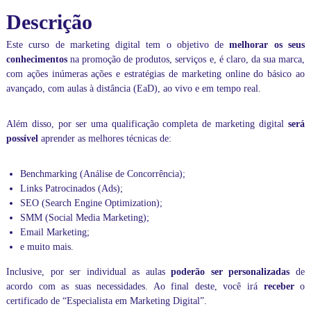
0
k
n
Descrição
,
e
e
0
t
a
Este
curso de marketing digital
tem o objetivo de
melhorar os seus
0
o
i
conhecimentos
na promoção de produtos, serviços e, é claro, da sua marca,
v
.
n
i
com ações inúmeras ações e estratégias de marketing online do básico ao
g
v
avançado, com aulas à distância (EaD), ao vivo e em tempo real.
D
o
i
,
g
1
Além disso, por ser uma qualificação completa de marketing digital
será
0
i
possível
aprender as melhores técnicas de:
0
t
%
a
p
Benchmarking (Análise de Concorrência);
l
r
Links Patrocinados (Ads);
q
á
SEO (Search Engine Optimization);
u
t
SMM (Social Media Marketing);
i
a
Email Marketing;
c
n
e muito mais.
a
t
s
i
Inclusive, por ser individual as aulas
poderão ser personalizadas
de
,
d
d
acordo com as suas necessidades. Ao final deste, você irá
receber
o
a
o
certificado de “Especialista em Marketing Digital”.
b