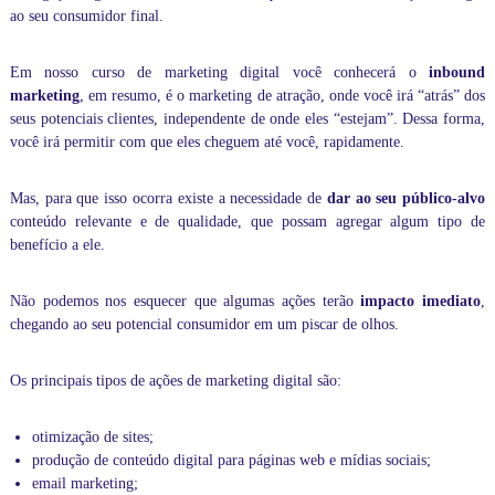
p
ao seu consumidor final.
a
n
y
Em nosso
curso de marketing digital
você conhecerá o
inbound
,
marketing
, em resumo, é o marketing de atração, onde você irá “atrás” dos
c
seus potenciais clientes, independente de onde eles “estejam”. Dessa forma,
o
você irá permitir com que eles cheguem até você, rapidamente.
m
a
t
Mas, para que isso ocorra existe a necessidade de
dar ao seu público-alvo
e
conteúdo relevante e de qualidade, que possam agregar algum tipo de
n
d
benefício a ele.
i
m
Não podemos nos esquecer que algumas ações terão
impacto imediato
,
e
n
chegando ao seu potencial consumidor em um piscar de olhos.
t
o
Os principais tipos de ações de marketing digital são:
e
m
t
otimização de sites
;
o
produção de conteúdo digital
para páginas web e mídias sociais;
d
a
email marketing;