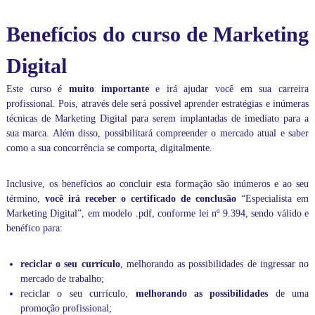
d
á
e
s
Benefícios do curso de Marketing
i
c
Digital
o
a
o
Este
curso
é
muito importante
e irá ajudar você em sua carreira
a
profissional. Pois, através dele será possível aprender estratégias e inúmeras
v
técnicas de Marketing Digital para serem implantadas de imediato para a
a
sua marca. Além disso, possibilitará compreender o mercado atual e saber
n
como a sua concorrência se comporta, digitalmente.
ç
a
d
Inclusive, os benefícios ao concluir esta formação são inúmeros e ao seu
o
término,
você irá receber o certificado de conclusão
“Especialista em
.
Marketing Digital”, em modelo .pdf, conforme
lei nº 9.394
, sendo válido e
I
n
benéfico para:
c
l
reciclar o seu currículo
, melhorando as possibilidades de ingressar no
u
s
mercado de trabalho;
i
reciclar o seu currículo,
melhorando as possibilidades
de uma
v
promoção profissional;