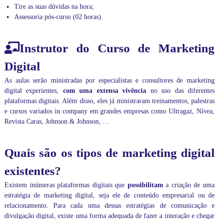
n
Tire as suas dúvidas na hora;
a
Assessoria pós-curso (02 horas).
m
e
n
t
Instrutor do Curso de Marketing
o
s
Digital
p
a
As aulas serão ministradas por especialistas e consultores de marketing
r
digital experientes,
com uma extensa vivência
no uso das diferentes
a
plataformas digitais. Além disso, eles já ministraram treinamentos, palestras
e
e cursos variados in company em grandes empresas como Ultragaz, Nívea,
m
Revista Caras, Johnson & Johnson, …
p
r
e
Quais são os tipos de marketing digital
s
a
existentes?
s
i
Existem inúmeras plataformas digitais que
possibilitam
a criação de uma
n
c
estratégia de marketing digital, seja ele de conteúdo empresarial ou de
o
relacionamento. Para cada uma dessas estratégias de comunicação e
m
divulgação digital, existe uma forma adequada de fazer a interação e chegar