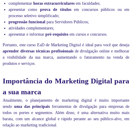
e
complementar
horas extracurriculares
em faculdades;
,
apresentar como
prova de títulos
em concursos públicos ou em
m
processo seletivo simplificado;
i
n
progressão funcional
para Servidores Públicos;
i
atividades complementares;
s
apresentar e informar
pré-requisito
em cursos e concursos.
t
r
Portanto, este curso EaD de Marketing Digital é ideal para você que deseja
a
aprender diversas técnicas profissionais
de divulgação online e melhorar
m
a visibilidade da sua marca, aumentando o faturamento na venda de
o
produtos e serviços.
s
a
u
Importância do Marketing Digital para
l
a
a sua marca
s
p
Atualmente, o planejamento de marketing digital é muito importante
a
sendo
uma das principais
ferramentas de divulgação para empresas de
r
t
todos os portes e segmentos. Além disso, é uma alternativa muito mais
i
barata, com um alcance global e rápido perante ao seu público-alvo, em
c
relação ao marketing tradicional.
u