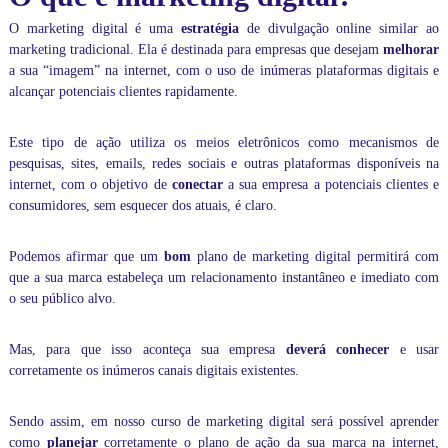
s
o
O marketing digital é uma
estratégia
de divulgação online similar ao
n
marketing tradicional. Ela é destinada para empresas que desejam
melhorar
l
a sua “imagem” na internet, com o uso de inúmeras plataformas digitais e
i
alcançar potenciais clientes rapidamente.
n
e
v
Este tipo de ação utiliza os meios eletrônicos como mecanismos de
o
pesquisas, sites, emails, redes sociais e outras plataformas disponíveis na
c
internet, com o objetivo de
conectar
a sua empresa a potenciais clientes e
ê
consumidores, sem esquecer dos atuais, é claro.
p
o
d
Podemos afirmar que um
bom
plano de
marketing digital
permitirá com
e
que a sua marca estabeleça um relacionamento instantâneo e imediato com
r
á
o seu público alvo.
p
e
Mas, para que isso aconteça sua empresa
deverá conhecer
e usar
r
s
corretamente os inúmeros canais digitais existentes.
o
n
Sendo assim, em nosso curso de marketing digital será possível aprender
a
l
como
planejar
corretamente o plano de ação da sua marca na internet,