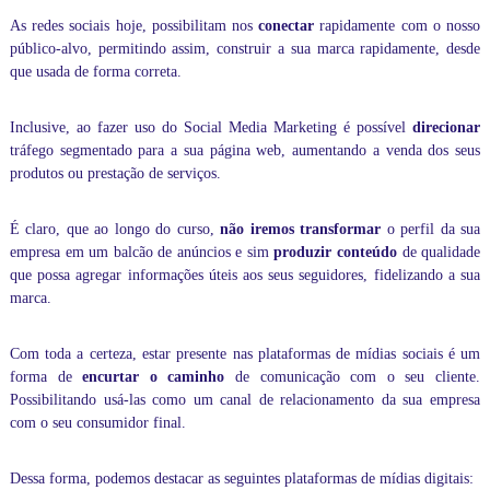
c
As redes sociais hoje, possibilitam nos
conectar
rapidamente com o nosso
a
público-alvo, permitindo assim, construir a sua marca rapidamente, desde
s
e
que usada de forma correta.
v
í
Inclusive, ao fazer uso do Social Media Marketing é possível
direcionar
d
e
tráfego segmentado para a sua página web, aumentando a venda dos seus
o
produtos ou prestação de serviços.
a
u
l
É claro, que ao longo do curso,
não iremos transformar
o perfil da sua
a
empresa em um balcão de anúncios e sim
produzir conteúdo
de qualidade
s
que possa agregar informações úteis aos seus seguidores, fidelizando a sua
d
marca.
e
i
n
Com toda a certeza, estar presente nas plataformas de mídias sociais é um
f
forma de
encurtar o caminho
de comunicação com o seu cliente.
o
Possibilitando usá-las como um canal de relacionamento da sua empresa
r
com o seu consumidor final.
m
á
t
Dessa forma, podemos destacar as seguintes plataformas de mídias digitais:
i