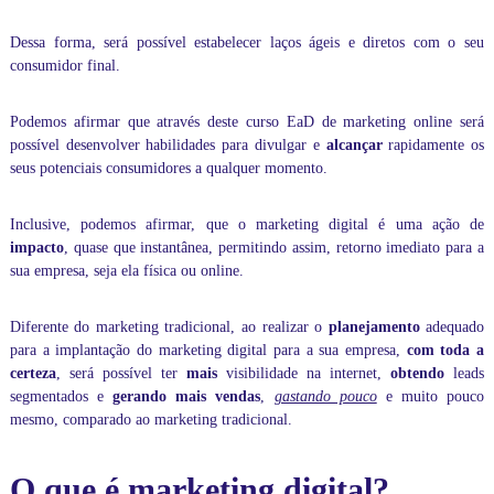
a
d
Dessa forma, será possível estabelecer laços ágeis e diretos com o seu
a
consumidor final.
.
A
t
Podemos afirmar que através deste curso EaD de marketing online será
r
possível desenvolver habilidades para divulgar e
alcançar
rapidamente os
a
v
seus potenciais consumidores a qualquer momento.
é
s
Inclusive, podemos afirmar, que o marketing digital é uma ação de
d
o
impacto
, quase que instantânea, permitindo assim, retorno imediato para a
s
sua empresa, seja ela física ou online.
n
o
s
Diferente do marketing tradicional, ao realizar o
planejamento
adequado
s
para a implantação do marketing digital para a sua empresa,
com toda a
o
certeza
, será possível ter
mais
visibilidade na internet,
obtendo
leads
s
segmentados e
gerando mais vendas
,
gastando pouco
e muito pouco
c
mesmo, comparado ao marketing tradicional.
u
r
s
O que é marketing digital?
o