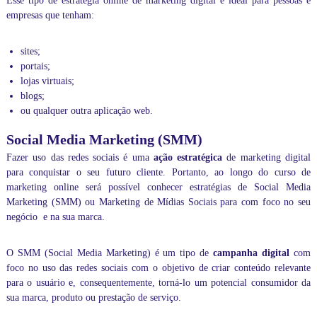
Esse tipo de estratégia online de marketing digital é ideal para pessoas e
e
empresas que tenham:
c
o
n
sites;
f
portais;
e
lojas virtuais;
r
i
blogs;
r
ou qualquer outra aplicação web.
t
a
Social Media Marketing (SMM)
m
Fazer uso das redes sociais é uma
ação estratégica
de marketing digital
b
é
para conquistar o seu futuro cliente. Portanto, ao longo do curso de
m
marketing online será possível conhecer estratégias de Social Media
a
Marketing (SMM) ou Marketing de Mídias Sociais para com foco no seu
s
negócio e na sua marca.
n
o
s
O SMM (Social Media Marketing) é um tipo de
campanha digital
com
s
foco no uso das redes sociais com o objetivo de criar conteúdo relevante
a
para o usuário e, consequentemente, torná-lo um potencial consumidor da
s
sua marca, produto ou prestação de serviço.
d
i