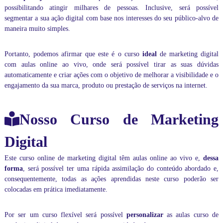
i
possibilitando atingir milhares de pessoas. Inclusive, será possível
z
segmentar a sua ação digital com base nos interesses do seu público-alvo de
a
maneira muito simples.
r
a
s
Portanto, podemos afirmar que este é o curso
ideal
de marketing digital
s
com aulas online ao vivo, onde será possível tirar as suas dúvidas
u
automaticamente e criar ações com o objetivo de melhorar a visibilidade e o
a
engajamento da sua marca, produto ou prestação de serviços na internet.
s
a
u
l
Nosso Curso de Marketing
a
s
Digital
o
u
Este
curso online de marketing digital
têm aulas online ao vivo e,
dessa
a
p
forma
, será possível ter uma rápida assimilação do conteúdo abordado e,
r
consequentemente, todas as ações aprendidas neste curso poderão ser
e
colocadas em prática imediatamente.
n
d
e
Por ser um curso flexível será possível
personalizar
as aulas curso de
r