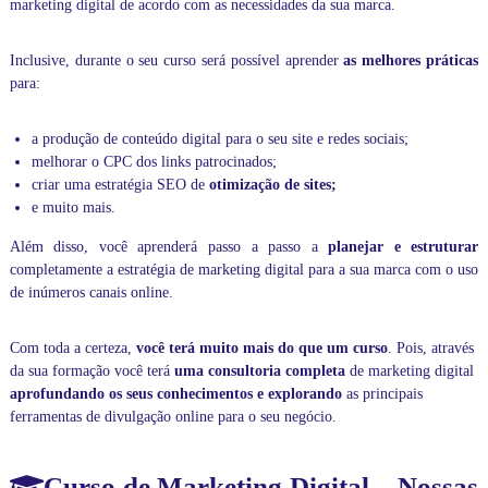
marketing digital de acordo com as necessidades da sua marca.
p
a
s
Inclusive, durante o seu curso será possível aprender
as melhores práticas
s
para:
o
a
p
a
produção de conteúdo
digital para o seu site e redes sociais;
a
melhorar o CPC dos links patrocinados;
s
criar uma estratégia SEO de
otimização de sites
;
s
e muito mais.
o
,
Além disso, você aprenderá passo a passo a
planejar e estruturar
e
completamente a estratégia de marketing digital para a sua marca com o uso
m
t
de inúmeros canais online.
e
m
Com toda a certeza,
você terá muito mais do que um curso
. Pois, através
p
o
da sua formação você terá
uma consultoria completa
de marketing digital
r
aprofundando os seus conhecimentos e explorando
as principais
e
ferramentas de divulgação online para o seu negócio.
a
l
,
Curso de Marketing Digital – Nossas
d