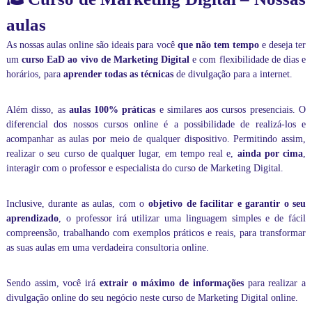
i
aulas
r
e
As nossas aulas online são ideais para você
que não tem tempo
e deseja ter
t
um
curso EaD ao vivo de Marketing Digital
e com flexibilidade de dias e
a
m
horários, para
aprender todas as técnicas
de divulgação para a internet.
e
n
Além disso, as
aulas 100% práticas
e similares aos cursos presenciais. O
t
e
diferencial dos nossos cursos online é a possibilidade de realizá-los e
c
acompanhar as aulas por meio de qualquer dispositivo. Permitindo assim,
o
realizar o seu curso de qualquer lugar, em tempo real e,
ainda por cima
,
m
interagir com o professor e especialista do curso de Marketing Digital.
o
p
r
Inclusive, durante as aulas, com o
objetivo de facilitar e garantir o seu
o
aprendizado
, o professor irá utilizar uma linguagem simples e de fácil
f
compreensão, trabalhando com exemplos práticos e reais, para transformar
e
as suas aulas em uma verdadeira consultoria online.
s
s
o
Sendo assim, você irá
extrair o máximo de informações
para realizar a
r
divulgação online do seu negócio neste curso de Marketing Digital online.
.
I