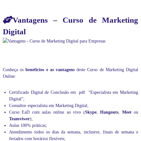
n
c
l
Vantagens – Curso de Marketing
u
s
Digital
i
v
e
,
m
i
n
Conheça os
benefícios e as vantagens
deste Curso de Marketing Digital
i
Online:
s
t
r
Certificado Digital de Conclusão em .pdf “Especialista em Marketing
a
Digital”;
m
Consultor especialista em Marketing Digital;
o
Curso EaD com aulas online ao vivo (
Skype
,
Hangouts
,
Meet
ou
s
Teamviwer
);
t
r
Aulas 100% práticas;
e
Atendimento todos os dias da semana, inclusive, finais de semana e
i
feriados com horários flexíveis;