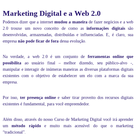
r
m
Marketing Digital e a Web 2.0
á
t
Podemos dizer que a internet
mudou a maneira
de fazer negócios e a web
i
2.0 trouxe um novo conceito de como as
informações digitais
são
c
a
desenvolvidas, armazenadas, distribuídas e influenciadas. E, é claro, sua
,
empresa
não pode ficar de fora
dessa evolução.
d
e
f
Na verdade, a web 2.0 é um conjunto de
ferramentas online que
o
possibilita
ao usuário final – melhor dizendo, seu público-alvo -,
r
manipular e interagir de inúmeras maneiras as diversas plataformas digitais
m
existentes com o objetivo de estabelecer um elo com a marca da sua
a
empresa.
p
e
r
Por isso,
ter presença online
e saber tirar proveito dos recursos digitais
s
existentes é fundamental, para você empreendedor.
o
n
a
Além disso, através do nosso
Curso de Marketing Digital
você irá aprender
l
um
método rápido
e muito mais acessível do que o marketing
i
“tradicional”.
z