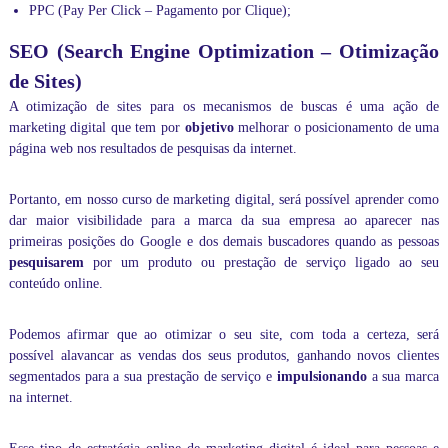
a
PPC (Pay Per Click – Pagamento por Clique);
G
r
SEO (Search Engine Optimization – Otimização
a
de Sites)
n
d
A
otimização de sites
para os
mecanismos de buscas
é uma ação de
e
marketing digital que tem por
objetivo
melhorar o posicionamento de uma
S
página web nos resultados de pesquisas da internet.
ã
o
P
Portanto, em nosso curso de marketing digital, será possível aprender como
a
dar maior visibilidade para a marca da sua empresa ao
aparecer nas
u
l
primeiras posições do Google
e dos demais buscadores quando as pessoas
o
pesquisarem
por um produto ou prestação de serviço ligado ao seu
.
conteúdo online.
N
ã
o
Podemos afirmar que ao otimizar o seu site, com toda a certeza, será
d
possível alavancar as vendas dos seus produtos, ganhando novos clientes
e
segmentados para a sua prestação de serviço e
impulsionando
a sua marca
i
na internet.
x
e
d