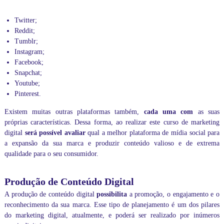
c
a
Twitter;
,
Reddit;
e
Tumblr;
m
n
Instagram;
o
Facebook;
s
Snapchat;
s
Youtube;
o
Pinterest.
b
l
Existem muitas outras plataformas também,
cada uma com
as suas
o
próprias características. Dessa forma, ao realizar este curso de marketing
g
.
digital
será possível avaliar
qual a melhor plataforma de mídia social para
a expansão da sua marca e
produzir conteúdo
valioso e de extrema
qualidade para o seu consumidor.
Produção de Conteúdo Digital
A
produção de conteúdo digital
possibilita
a promoção, o engajamento e o
reconhecimento da sua marca. Esse tipo de planejamento é um dos pilares
do marketing digital, atualmente, e poderá ser realizado por inúmeros