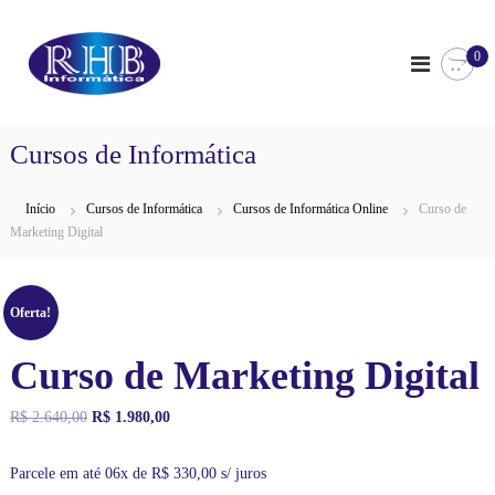
P
R
T
u
e
0
l
H
m
a
B
o
r
I
s
p
o
n
Cursos de Informática
a
c
f
u
r
o
r
a
Início
Cursos de Informática
Cursos de Informática Online
Curso de
s
r
o
o
Marketing Digital
c
m
d
o
á
e
n
I
t
n
t
Oferta!
i
f
e
c
o
ú
Curso de Marketing Digital
r
a
d
m
o
á
O
O
R$
2.640,00
R$
1.980,00
t
p
p
i
r
r
c
Parcele em até 06x de
R$
330,00
s/ juros
e
e
a