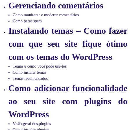
Gerenciando comentários
c
a
s
Como monitorar e moderar comentários
e
Como parar spam
v
Instalando temas – Como fazer
í
d
e
com que seu site fique ótimo
o
a
com os temas do WordPress
u
l
a
Temas e como você pode usá-los
s
Como instalar temas
d
Temas recomendados
e
Como adicionar funcionalidade
i
n
f
ao seu site com plugins do
o
r
WordPress
m
á
t
Visão geral dos plugins
i
Como instalar plugins