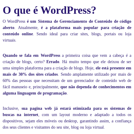
r
O que é WordPress?
m
á
t
O WordPress
é um Sistema de Gerenciamento de Conteúdo de código
i
aberto
. Atualmente,
é a plataforma mais popular para criação de
c
conteúdo online
. Sendo ideal para criar
sites, blogs, portais ou loja
a
,
virtuais.
d
e
Quando se fala em WordPress
a primeira coisa que vem a cabeça é a
f
o
criação de blogs, certo?
Errado
. Há muito tempo que ele deixou de ser
r
uma simples plataforma para a criação de blogs. Hoje,
ele está presente em
m
mais de 30% dos sites criados
. Sendo amplamente utilizado por mais de
a
60% das pessoas que necessitam de um gerenciador de conteúdo web de
p
fácil manuseio e, principalmente,
que não dependa de conhecimentos em
e
alguma linguagem de programação
.
r
s
o
Inclusive,
sua pagina web já estará otimizada para os sistemas de
n
buscas na internet
, com um layout moderno e adaptado a todos os
a
l
dispositivos, sejam eles móveis ou desktop, garantindo assim, a confiança
i
dos seus clientes e visitantes do seu site, blog ou loja virtual.
z