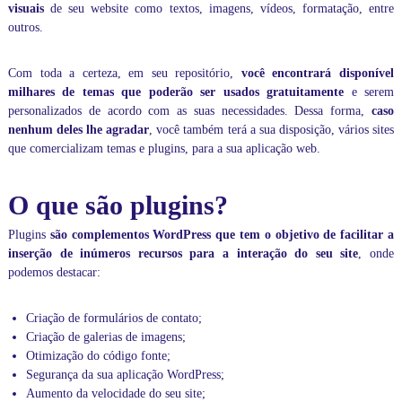
visuais
de seu website como textos, imagens, vídeos, formatação, entre
s
o
outros.
n
l
Com toda a certeza, em seu repositório,
você encontrará disponível
i
n
milhares de
temas
que poderão ser usados gratuitamente
e serem
e
personalizados de acordo com as suas necessidades. Dessa forma,
caso
v
nenhum deles lhe agradar
, você também terá a sua disposição, vários sites
o
que comercializam temas e plugins, para a sua aplicação web.
c
ê
p
O que são plugins?
o
d
Plugins
são complementos WordPress que tem o objetivo de facilitar a
e
r
inserção de inúmeros recursos para a interação do seu site
, onde
á
podemos destacar:
p
e
r
Criação de formulários de contato;
s
Criação de galerias de imagens;
o
Otimização do código fonte;
n
Segurança da sua aplicação WordPress;
a
Aumento da velocidade do seu site;
l