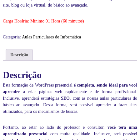
n
site, blog ou loja virtual, do básico ao avançado.
e
a
Carga Horária: Mínimo 01 Hora (60 minutos)
o
v
i
Categoria:
Aulas Particulares de Informática
v
o
,
Descrição
1
0
0
Descrição
%
p
r
Esta formação de WordPress presencial
é completa, sendo ideal para você
á
aprender
a criar páginas web rapidamente e de forma profissional.
t
Inclusive, aprenderá estratégias
SEO
, com as nossas aulas particulares do
i
básico ao avançado. Dessa forma, será possível aprender a fazer sites
c
otimizados, para os mecanismos de buscas.
a
s
,
Portanto, ao estar ao lado do professor e consultor,
você terá uma
d
aprendizado presencial
com muita qualidade. Inclusive, será possível
o
b