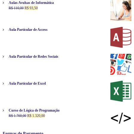
Aulas Avulsas de Informática
O
O
R$
110,00
R$
93,50
p
p
r
r
e
e
ç
ç
Aula Particular de Access
o
o
o
a
r
t
i
u
g
a
Aula Particular de Redes Sociais
i
l
n
é
a
:
l
R
e
$
Aula Particular de Excel
r
a
9
:
3
R
,
$
5
Curso de Lógica de Programação
O
0
O
R$
1.760,00
R$
1.320,00
1
p
.
p
1
r
r
0
e
e
Formas de Pagamento