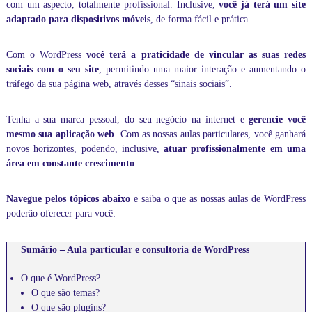
e
com um aspecto, totalmente profissional. Inclusive,
você já terá um site
,
adaptado para dispositivos móveis
, de forma fácil e prática.
m
i
n
Com o WordPress
você terá a praticidade de vincular as suas redes
i
sociais com o seu site
, permitindo uma maior interação e aumentando o
s
tráfego da sua página web, através desses “sinais sociais”.
t
r
a
Tenha a sua marca pessoal, do seu negócio na internet e
gerencie você
m
mesmo sua aplicação web
. Com as nossas aulas particulares, você ganhará
o
novos horizontes, podendo, inclusive,
atuar profissionalmente em uma
s
área em constante crescimento
.
a
u
l
Navegue pelos tópicos abaixo
e saiba o que as nossas aulas de WordPress
a
poderão oferecer para você:
s
p
a
Sumário – Aula particular e consultoria de WordPress
r
t
i
O que é WordPress?
c
O que são temas?
u
O que são plugins?