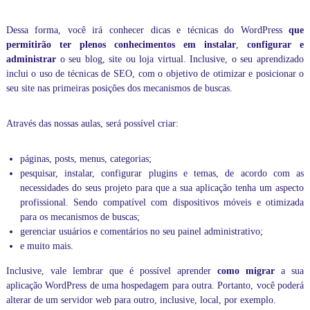
n
c
Dessa forma, você irá conhecer dicas e técnicas do WordPress
que
l
permitirão
ter plenos conhecimentos em instalar
,
configurar
e
u
administrar
o seu blog, site ou loja virtual. Inclusive, o seu aprendizado
s
inclui o uso de técnicas de SEO, com o objetivo de otimizar e posicionar o
i
v
seu site nas primeiras posições dos mecanismos de buscas.
e
,
Através das nossas aulas, será possível criar:
m
i
n
páginas, posts, menus, categorias;
i
pesquisar, instalar, configurar plugins e temas, de acordo com as
s
t
necessidades do seus projeto para que a sua aplicação tenha um aspecto
r
profissional. Sendo compatível com dispositivos móveis e otimizada
a
para os mecanismos de buscas;
m
gerenciar usuários e comentários no seu painel administrativo;
o
e muito mais.
s
t
Inclusive, vale lembrar que é possível aprender
como migrar
a sua
r
aplicação WordPress de uma hospedagem para outra. Portanto, você poderá
e
i
alterar de um servidor web para outro, inclusive, local, por exemplo.