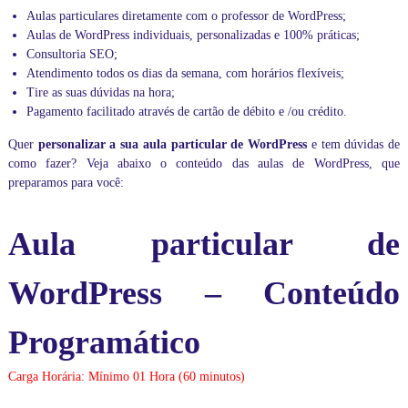
a
Aulas particulares diretamente com o professor de WordPress;
G
Aulas de WordPress individuais, personalizadas e 100% práticas;
r
Consultoria SEO
;
a
n
Atendimento todos os dias da semana, com horários flexíveis;
d
Tire as suas dúvidas na hora;
e
Pagamento facilitado através de cartão de débito e /ou crédito.
S
ã
Quer
personalizar a sua aula particular de WordPress
e tem dúvidas de
o
como fazer? Veja abaixo o conteúdo das aulas de WordPress, que
P
preparamos para você:
a
u
l
Aula particular de
o
.
N
WordPress – Conteúdo
ã
o
d
Programático
e
i
x
Carga Horária: Mínimo 01 Hora (60 minutos)
e
d