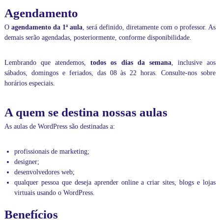
p
Agendamento
a
n
O
agendamento da 1ª aula
, será definido, diretamente com o professor. As
y
,
demais serão agendadas, posteriormente, conforme disponibilidade.
c
o
Lembrando que atendemos,
todos os dias da semana
, inclusive aos
m
a
sábados, domingos e feriados, das 08 às 22 horas. Consulte-nos sobre
t
horários especiais.
e
n
d
A quem se destina nossas aulas
i
m
As aulas de WordPress são destinadas a:
e
n
profissionais de marketing;
t
o
designer;
e
desenvolvedores web;
m
qualquer pessoa que deseja aprender online a criar sites, blogs e lojas
t
virtuais usando o WordPress.
o
d
Benefícios
a