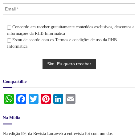
.
Concordo em receber gratuitamente conteúdos exclusivos, descontos e
informações da RHB Informática
Estou de acordo com os Termos e condições de uso da RHB
Informática
Compartilhe
W
Fa
T
Pi
Li
E
ha
ce
wi
nt
nk
m
ts
bo
tte
er
ed
ail
Na Mídia
A
ok
r
es
In
Na edição 89, da Revista Locaweb a entrevista foi com um dos