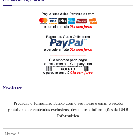
,
ç
ç
0
o
o
0
o
a
.
r
t
i
u
g
a
i
l
n
é
a
:
l
R
e
$
r
a
1
:
.
R
3
$
2
Newsletter
0
1
,
.
0
Preencha o formulário abaixo com o seu nome e email e receba
7
0
gratuitamente conteúdos exclusivos, descontos e informações da
RHB
6
.
Informática
0
,
0
0