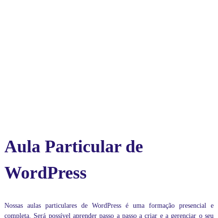
i
d
e
a
l
p
a
r
a
v
o
c
ê
c
o
m
Aula Particular de
a
u
l
WordPress
a
s
o
n
Nossas aulas particulares de WordPress é uma formação presencial e
l
completa. Será possível aprender passo a passo a criar e a gerenciar o seu
i