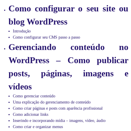
e
Como configurar o seu site ou
c
o
n
blog WordPress
f
e
Introdução
r
Como configurar seu CMS passo a passo
i
Gerenciando conteúdo no
r
t
a
WordPress – Como publicar
m
b
posts, páginas, imagens e
é
m
a
vídeos
s
n
Como gerenciar conteúdo
o
Uma explicação do gerenciamento de conteúdo
s
s
Como criar páginas e posts com aparência profissional
a
Como adicionar links
s
Inserindo e incorporando mídia – imagens, vídeo, áudio
d
Como criar e organizar menus
i