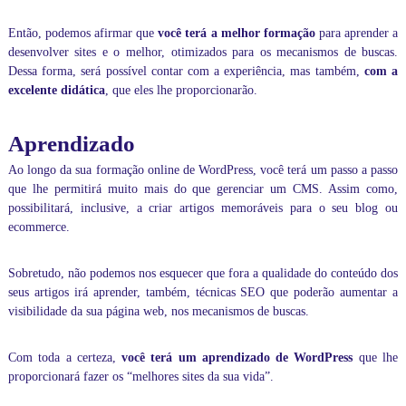
n
a
Então, podemos afirmar que
você terá a melhor formação
para aprender a
m
e
desenvolver sites e o melhor, otimizados para os mecanismos de buscas.
n
Dessa forma, será possível contar com a experiência, mas também,
com a
t
excelente didática
, que eles lhe proporcionarão.
o
s
p
Aprendizado
a
r
Ao longo da sua formação online de WordPress, você terá um passo a passo
a
que lhe permitirá muito mais do que gerenciar um CMS. Assim como,
e
possibilitará, inclusive, a
criar artigos
memoráveis para o seu blog ou
m
ecommerce.
p
r
e
Sobretudo, não podemos nos esquecer que fora a qualidade do conteúdo dos
s
seus artigos irá aprender, também, técnicas SEO que poderão aumentar a
a
visibilidade da sua página web, nos mecanismos de buscas.
s
i
n
Com toda a certeza,
você terá um aprendizado de WordPress
que lhe
c
proporcionará fazer os “melhores sites da sua vida”.
o
m