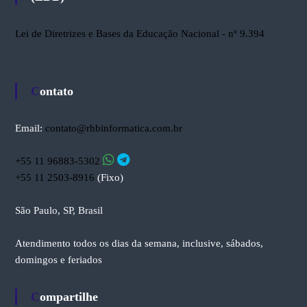
Lei de Diretrizes e Bases da Educação Nacional - nº 9.394
Contato
Email:
contato@rhbinformatica.com.br
+55 11 96883-5302
+55 11 2503-8916
(Fixo)
São Paulo, SP, Brasil
Atendimento todos os dias da semana, inclusive, sábados,
domingos e feriados
Compartilhe