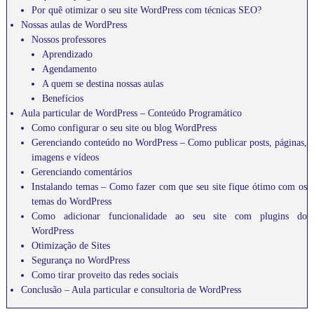
l
Por quê otimizar o seu site WordPress com técnicas SEO?
a
Nossas aulas de WordPress
r
Nossos professores
e
s
Aprendizado
p
Agendamento
a
A quem se destina nossas aulas
r
Benefícios
a
Aula particular de WordPress – Conteúdo Programático
v
Como configurar o seu site ou blog WordPress
o
c
Gerenciando conteúdo no WordPress – Como publicar posts, páginas,
ê
imagens e vídeos
a
Gerenciando comentários
p
Instalando temas – Como fazer com que seu site fique ótimo com os
r
temas do WordPress
e
Como adicionar funcionalidade ao seu site com plugins do
n
d
WordPress
e
Otimização de Sites
r
Segurança no WordPress
i
Como tirar proveito das redes sociais
n
Conclusão – Aula particular e consultoria de WordPress
f
o