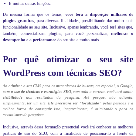
E muitas outras funções.
i
z
Da mesma forma que os temas,
você terá a disposição
milhares de
a
r
plugins gratuitos
, para diversas finalidades, possibilitando dar muito mais
a
funcionalidade ao seu site. Inclusive, apenas lembrando, você terá sites que,
s
também, comercializam plugins, para você personalizar,
melhorar o
s
desempenho e a performance
do seu site e muito mais.
u
a
s
Por quê otimizar o seu site
a
u
l
WordPress com técnicas SEO?
a
s
o
Ao otimizar o seu CMS para os mecanismos de buscas, em especial, o Google,
u
com o uso de técnicas e estratégias SEO
, com toda a certeza, você terá maior
a
visibilidade
nos resultados da pesquisa. Até porque, não adianta,
p
simplesmente, ter um site.
Ele precisará ser “localizado”
pelas pessoas e a
r
melhor forma de conseguir isso, inegavelmente, é otimizando-o para os
e
mecanismos de pesquisas.
n
d
Inclusive, através dessa formação presencial você irá conhecer as melhores
e
práticas de uso do SEO, com a finalidade de posicioná-lo a frente da
r