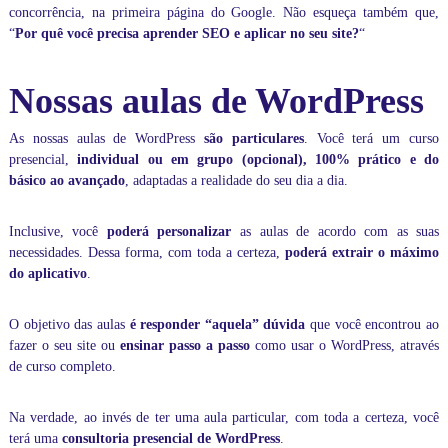
concorrência, na
primeira página do Google
. Não esqueça também que,
p
a
“
Por quê você precisa aprender SEO e aplicar no seu site?
“
s
s
o
Nossas aulas de WordPress
a
p
As nossas aulas de WordPress
são particulares
. Você terá um curso
a
s
presencial,
individual ou em grupo (opcional), 100% prático e do
s
básico ao avançado
, adaptadas a realidade do seu dia a dia.
o
,
e
Inclusive, você
poderá personalizar
as aulas de acordo com as suas
m
necessidades. Dessa forma, com toda a certeza,
poderá extrair o máximo
t
do aplicativo
.
e
m
p
O objetivo das aulas
é responder “aquela” dúvida
que você encontrou ao
o
fazer o seu site ou
ensinar passo a passo
como usar o WordPress, através
r
de curso completo.
e
a
l
Na verdade, ao invés de ter uma aula particular, com toda a certeza, você
,
terá uma
consultoria presencial de WordPress
.
d