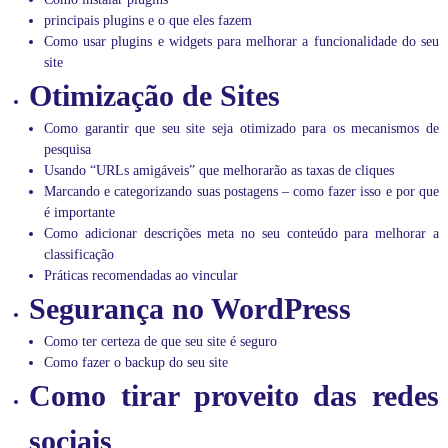
c
principais plugins e o que eles fazem
a
Como usar plugins e widgets para melhorar a funcionalidade do seu
,
site
e
m
Otimização de Sites
n
o
Como garantir que seu site seja otimizado para os mecanismos de
s
pesquisa
s
Usando “URLs amigáveis” que melhorarão as taxas de cliques
o
Marcando e categorizando suas postagens – como fazer isso e por que
b
l
é importante
o
Como adicionar descrições meta no seu conteúdo para melhorar a
g
classificação
.
Práticas recomendadas ao vincular
Segurança no WordPress
Como ter certeza de que seu site é seguro
Como fazer o backup do seu site
Como tirar proveito das redes
sociais