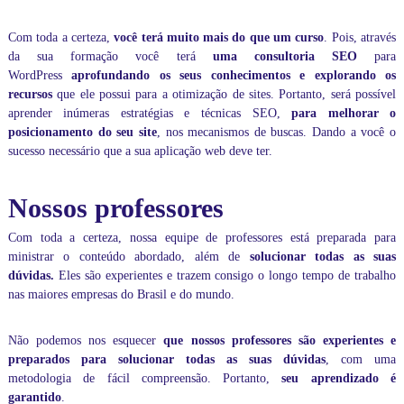
i
r
Com toda a certeza,
você terá muito mais do que um curso
. Pois, através
e
da sua formação você terá
uma
consultoria SEO
para
t
WordPress
aprofundando os seus conhecimentos e explorando os
a
recursos
que ele possui para a otimização de sites. Portanto, será possível
m
e
aprender inúmeras
estratégias e técnicas SEO
,
para melhorar o
n
posicionamento do seu site
, nos mecanismos de buscas. Dando a você o
t
sucesso necessário que a sua aplicação web deve ter.
e
c
o
Nossos professores
m
o
Com toda a certeza, nossa equipe de professores está preparada para
p
ministrar o conteúdo abordado, além de
solucionar todas as suas
r
o
dúvidas.
Eles são experientes e trazem consigo o longo tempo de trabalho
f
nas maiores empresas do Brasil e do mundo.
e
s
s
Não podemos nos esquecer
que nossos professores são experientes e
o
preparados para solucionar todas as suas dúvidas
, com uma
r
metodologia de fácil compreensão. Portanto,
seu aprendizado é
.
garantido
.
I