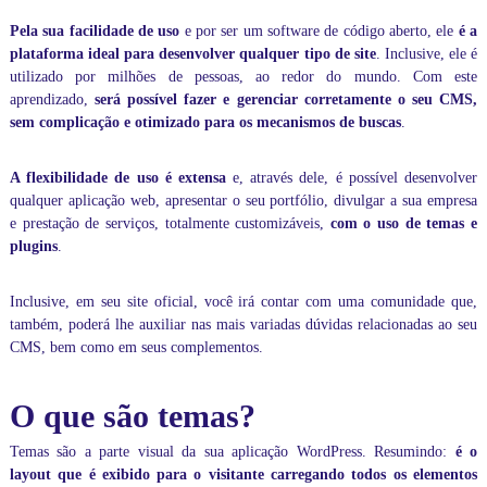
a
d
Pela sua facilidade de uso
e por ser um software de código aberto, ele
é a
a
plataforma ideal para desenvolver qualquer tipo de site
. Inclusive, ele é
.
utilizado por milhões de pessoas, ao redor do mundo. Com este
A
aprendizado,
será possível fazer e gerenciar corretamente o seu CMS,
t
sem complicação e otimizado para os mecanismos de buscas
.
r
a
v
A flexibilidade de uso é extensa
e, através dele, é possível desenvolver
é
qualquer aplicação web, apresentar o seu portfólio, divulgar a sua empresa
s
e prestação de serviços, totalmente customizáveis,
com o uso de temas e
d
o
plugins
.
s
n
Inclusive, em seu site oficial, você irá contar com uma
comunidade
que,
o
s
também, poderá lhe auxiliar nas mais variadas dúvidas relacionadas ao seu
s
CMS, bem como em seus complementos.
o
s
c
O que são temas?
u
r
Temas são a parte visual da sua aplicação WordPress. Resumindo:
é o
s
layout que é exibido para o visitante carregando todos os elementos
o