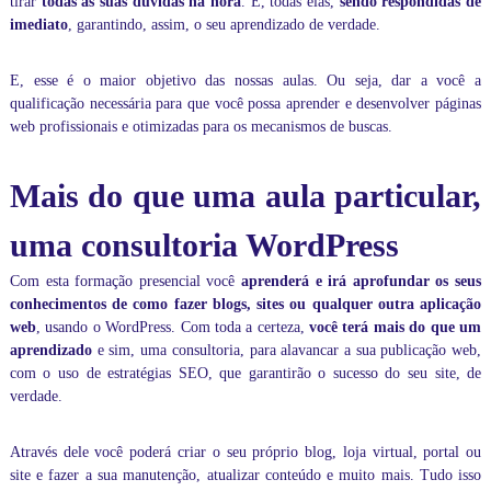
tirar
todas as suas dúvidas na hora
. E, todas elas,
sendo respondidas de
á
imediato
, garantindo, assim, o seu aprendizado de verdade.
s
i
c
E, esse é o maior objetivo das nossas aulas. Ou seja, dar a você a
o
qualificação necessária para que você possa aprender e desenvolver páginas
a
web profissionais e otimizadas para os mecanismos de buscas.
o
a
v
Mais do que uma aula particular,
a
n
uma consultoria WordPress
ç
a
d
Com esta formação presencial você
aprenderá e irá aprofundar
os seus
o
conhecimentos de como fazer blogs, sites ou qualquer outra aplicação
.
web
, usando o WordPress. Com toda a certeza,
você terá mais do que um
I
aprendizado
e sim, uma consultoria, para alavancar a sua publicação web,
n
com o uso de estratégias SEO, que garantirão o sucesso do seu site, de
c
l
verdade.
u
s
Através dele você poderá criar o seu próprio blog, loja virtual, portal ou
i
v
site e fazer a sua manutenção, atualizar conteúdo e muito mais. Tudo isso